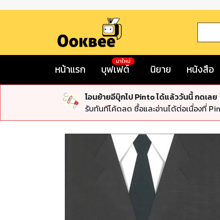
มาใหม่
หน้าแรก
บุฟเฟต์
นิยาย
หนังสือ
โอนย้ายอีบุ๊กไป Pinto ได้แล้ววันนี้ กดเลย
รับทันทีโค้ดลด ซื้อและอ่านได้ต่อเนื่องที่ Pi