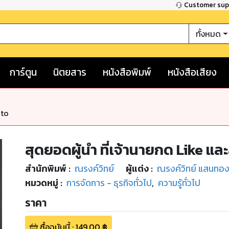
Customer su
ทั้งหมด
การ์ตูน
นิตยสาร
หนังสือพิมพ์
หนังสือเสียง
nto
สุดยอดผู้นำ ที่เจ้านายกด Like แ
สำนักพิมพ์
:
ณรงค์วิทย์​
ผู้แต่ง :
ณรงค์วิทย์ แสนทอ
หมวดหมู่
:
การจัดการ - ธุรกิจทั่วไป
,
ความรู้ทั่วไป
ราคา
ซื้อฉบับนี้
:
149.00
฿