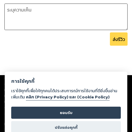
ส่งรีวิว
Copyright ©
2026
Storylog Co., Ltd. - สตอรี่ล็อกขอสงวนสิทธิ์ไม่รับผิดชอบ
การใช้คุกกี้
ต่อผลงานหรือเนื้อหาใดที่อัปโหลดผ่านเว็บไซต์และปรากฏว่าละเมิดสิทธิใน
ทรัพย์สินทางปัญญาของบุคคลอื่นหรือขัดต่อกฎหมายและศีลธรรม ดังนั้น ผู้อ่าน
เราใช้คุกกี้เพื่อให้ทุกคนได้ประสบการณ์การใช้งานที่ดียิ่งขึ้นอ่าน
ทุกท่านโปรดใช้วิจารณญาณในการกลั่นกรองด้วยตนเอง และหากท่านพบว่าส่วน
เพิ่มเติม
คลิก (Privacy Policy) และ (Cookie Policy)
หนึ่งส่วนใดขัดต่อกฎหมายและศีลธรรม กรุณาแจ้งมายังบริษัท เพื่อทีมงานจะได้
ดำเนินการในทันที ทั้งนี้ ทางสตอรี่ล็อกขอสงวนลิขสิทธิ์ตามพระราชบัญญัติ
ยอมรับ
ลิขสิทธิ์ พ.ศ. 2537 (ฉบับล่าสุด)
For support: member@ookbee.com
ปรับแต่งคุกกี้
Version
1.3.17