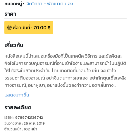
หมวดหมู่
:
จิตวิทยา - พัฒนาตนเอง
ราคา
ซื้อฉบับนี้
:
70.00
฿
เกี่ยวกับ
หนังสือเล่มนี้นำเสนอเครื่องมือที่เป็นเทคนิค วิธีการ และข้อคิดสะ
กิจใจในการควบคุมอารมณ์ที่อ่านเข้าใจง่ายและสามารถนำไปปฏิบัติ
ใช้ได้จริงในชีวิตประจำวัน โดยเทคนิคที่น่าสนใจ เช่น จงเข้าใจ
ธรรมชาติของอารมณ์ อย่าจินตนาการเอาเอง, อย่ากักตุนเชื้อเพลิง
ทางอารมณ์, อย่าหูเบา, อย่าแบ่งชั้นของค่าความอดกลั้นทาง
อารมณ์, คิดว่าเขาเป็นคนสติไม่ดี,คิดว่าเขาคือคนสำคัญ, คิดว่าเป็น
แสดงมากขึ้น
เรื่องสมมติ, ลด ละ เลิก อารมณ์มือสอง, หลีกเลี่ยงการตอกตะปู
รายละเอียด
ทางอารมณ์, หลีกเลี่ยงจุดเดือดทางอารมณ์ เป็นต้น นอกจากนี้ยัง
ให้แนวทางการนำแนวคิดไปประยุกต์ใช้กับชีวิตส่วนตัวและการนำ
ISBN :
9789742126742
วันวางขาย
:
26 พ.ย. 2019
จำนวนหน้า
:
102
หน้า