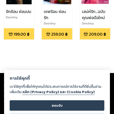
รักซ้อน ซ่อนปม
เชฟร้อน ซ่อน
เสน่ห์รัก...ฉบับ
รัก
คุณพ่อมือใหม่
Destiny
Destiny
Destiny
199.00
฿
259.00
฿
209.00
฿
Copyright ©
2026
Storylog Co., Ltd. - สตอรี่ล็อกขอสงวนสิทธิ์ไม่รับผิดชอบ
การใช้คุกกี้
ต่อผลงานหรือเนื้อหาใดที่อัปโหลดผ่านเว็บไซต์และปรากฏว่าละเมิดสิทธิใน
ทรัพย์สินทางปัญญาของบุคคลอื่นหรือขัดต่อกฎหมายและศีลธรรม ดังนั้น ผู้อ่าน
เราใช้คุกกี้เพื่อให้ทุกคนได้ประสบการณ์การใช้งานที่ดียิ่งขึ้นอ่าน
ทุกท่านโปรดใช้วิจารณญาณในการกลั่นกรองด้วยตนเอง และหากท่านพบว่าส่วน
เพิ่มเติม
คลิก (Privacy Policy) และ (Cookie Policy)
หนึ่งส่วนใดขัดต่อกฎหมายและศีลธรรม กรุณาแจ้งมายังบริษัท เพื่อทีมงานจะได้
ดำเนินการในทันที ทั้งนี้ ทางสตอรี่ล็อกขอสงวนลิขสิทธิ์ตามพระราชบัญญัติ
ยอมรับ
ลิขสิทธิ์ พ.ศ. 2537 (ฉบับล่าสุด)