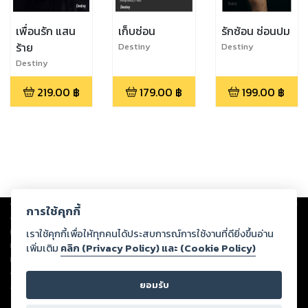
เพื่อนรัก แสน
เก็บซ่อน
รักซ้อน ซ่อนปม
ร้าย
Destiny
Destiny
Destiny
219.00
฿
179.00
฿
199.00
฿
Copyright ©
2026
Storylog Co., Ltd. - สตอรี่ล็อกขอสงวนสิทธิ์ไม่รับผิดชอบ
การใช้คุกกี้
ต่อผลงานหรือเนื้อหาใดที่อัปโหลดผ่านเว็บไซต์และปรากฏว่าละเมิดสิทธิใน
ทรัพย์สินทางปัญญาของบุคคลอื่นหรือขัดต่อกฎหมายและศีลธรรม ดังนั้น ผู้อ่าน
เราใช้คุกกี้เพื่อให้ทุกคนได้ประสบการณ์การใช้งานที่ดียิ่งขึ้นอ่าน
ทุกท่านโปรดใช้วิจารณญาณในการกลั่นกรองด้วยตนเอง และหากท่านพบว่าส่วน
เพิ่มเติม
คลิก (Privacy Policy) และ (Cookie Policy)
หนึ่งส่วนใดขัดต่อกฎหมายและศีลธรรม กรุณาแจ้งมายังบริษัท เพื่อทีมงานจะได้
ดำเนินการในทันที ทั้งนี้ ทางสตอรี่ล็อกขอสงวนลิขสิทธิ์ตามพระราชบัญญัติ
ยอมรับ
ลิขสิทธิ์ พ.ศ. 2537 (ฉบับล่าสุด)