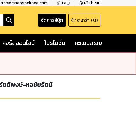
ort: member@ookbee.com
FAQ
เข้าสู่ระบบ
จัดการอีบุ๊ก
ตะกร้า
(
0
)
คอร์สออนไลน์
โปรโมชั่น
คะแนนสะสม
ัชต์พงษ์-หอชัยรัตน์