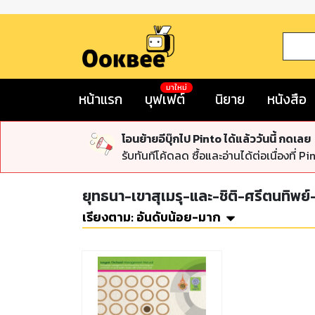
มาใหม่
หน้าแรก
บุฟเฟต์
นิยาย
หนังสือ
โอนย้ายอีบุ๊กไป Pinto ได้แล้ววันนี้ กดเลย
รับทันทีโค้ดลด ซื้อและอ่านได้ต่อเนื่องที่ Pi
ยุทธนา-เขาสุเมรุ-และ-ชิติ-ศรีตนทิพย
เรียงตาม:
อันดับน้อย-มาก