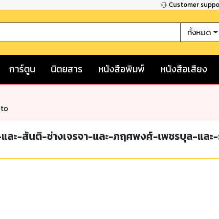
Customer supp
ทั้งหมด
การ์ตูน
นิตยสาร
หนังสือพิมพ์
หนังสือเสียง
nto
์-และ-สันติ-ช่างเจรจา-และ-ภฤศพงศ์-เพชรบุล-และ-ร