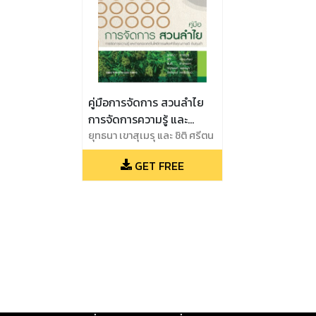
คู่มือการจัดการ สวนลำไย
การจัดการความรู้ และ
ถ่ายทอดเทคโนโลยีการผลิต
ยุทธนา เขาสุเมรุ และ ชิติ ศรีตน
ทิพย์ และ สันติ ช่างเจรจา และ
ลำไยคุณภาพดีต้นทุนต่ำ
GET FREE
ภฤศพงศ์ เพชรบุล และ รัชต์
พงษ์ หอชัยรัตน์