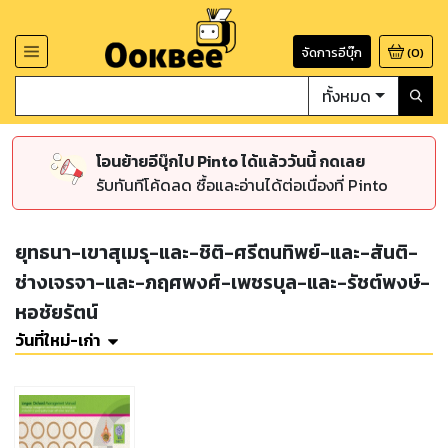
จัดการอีบุ๊ก
(
0
)
ทั้งหมด
โอนย้ายอีบุ๊กไป Pinto ได้แล้ววันนี้ กดเลย
รับทันทีโค้ดลด ซื้อและอ่านได้ต่อเนื่องที่ Pinto
ยุทธนา-เขาสุเมรุ-และ-ชิติ-ศรีตนทิพย์-และ-สันติ-
ช่างเจรจา-และ-ภฤศพงศ์-เพชรบุล-และ-รัชต์พงษ์-
หอชัยรัตน์
วันที่ใหม่-เก่า