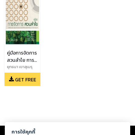
คู่มือการจัดการ
สวนลำไย การ
จัดการความรู้
ยุทธนา เขาสุเมรุ
และ ชิติ ศรีตนทิพย์
และถ่ายทอด
GET FREE
และ สันติ ช่างเจรจา
เทคโนโลยีการ
และ ภฤศพงศ์ เพชร
ผลิตลำไย
บุล และ รัชต์พงษ์
คุณภาพดี
หอชัยรัตน์
ต้นทุนต่ำ
Copyright ©
2026
Storylog Co., Ltd. - สตอรี่ล็อกขอสงวนสิทธิ์ไม่รับผิดชอบ
การใช้คุกกี้
ต่อผลงานหรือเนื้อหาใดที่อัปโหลดผ่านเว็บไซต์และปรากฏว่าละเมิดสิทธิใน