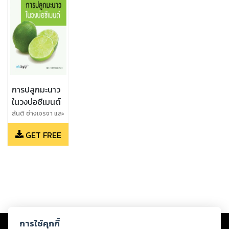
การปลูกมะนาว
ในวงบ่อซีเมนต์
สันติ ช่างเจรจา และ
ชิติ ศรีตนทิพย์ และ
GET FREE
ยุทธนา เขาสุเมรุ
และ รุ่งนภา ช่าง
เจรจา และ พงศ์ยุทธ
นวลบุญเรือง
Copyright ©
2026
Storylog Co., Ltd. - สตอรี่ล็อกขอสงวนสิทธิ์ไม่รับผิดชอบ
การใช้คุกกี้
ต่อผลงานหรือเนื้อหาใดที่อัปโหลดผ่านเว็บไซต์และปรากฏว่าละเมิดสิทธิใน