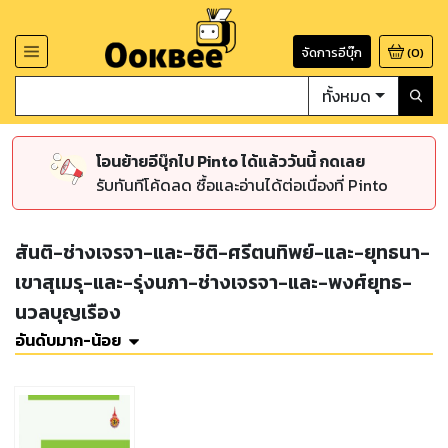
จัดการอีบุ๊ก
(
0
)
ทั้งหมด
โอนย้ายอีบุ๊กไป Pinto ได้แล้ววันนี้ กดเลย
รับทันทีโค้ดลด ซื้อและอ่านได้ต่อเนื่องที่ Pinto
สันติ-ช่างเจรจา-และ-ชิติ-ศรีตนทิพย์-และ-ยุทธนา-
เขาสุเมรุ-และ-รุ่งนภา-ช่างเจรจา-และ-พงศ์ยุทธ-
นวลบุญเรือง
อันดับมาก-น้อย