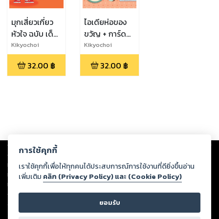
มุกเสี่ยวเกี่ยว
ไอเดียห่อของ
หัวใจ ฉบับ เด็ด
ขวัญ + การ์ด
ดอกฟ้าฮา
ทำง่าย ได้ทุก
Kikyochoi
Kikyochoi
กระจาย
โอกาส
32.00
฿
32.00
฿
Copyright ©
2026
Storylog Co., Ltd. - สตอรี่ล็อกขอสงวนสิทธิ์ไม่รับผิดชอบ
การใช้คุกกี้
ต่อผลงานหรือเนื้อหาใดที่อัปโหลดผ่านเว็บไซต์และปรากฏว่าละเมิดสิทธิใน
ทรัพย์สินทางปัญญาของบุคคลอื่นหรือขัดต่อกฎหมายและศีลธรรม ดังนั้น ผู้อ่าน
เราใช้คุกกี้เพื่อให้ทุกคนได้ประสบการณ์การใช้งานที่ดียิ่งขึ้นอ่าน
ทุกท่านโปรดใช้วิจารณญาณในการกลั่นกรองด้วยตนเอง และหากท่านพบว่าส่วน
เพิ่มเติม
คลิก (Privacy Policy) และ (Cookie Policy)
หนึ่งส่วนใดขัดต่อกฎหมายและศีลธรรม กรุณาแจ้งมายังบริษัท เพื่อทีมงานจะได้
ดำเนินการในทันที ทั้งนี้ ทางสตอรี่ล็อกขอสงวนลิขสิทธิ์ตามพระราชบัญญัติ
ยอมรับ
ลิขสิทธิ์ พ.ศ. 2537 (ฉบับล่าสุด)