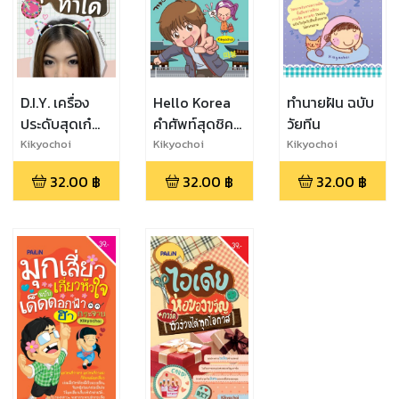
D.I.Y. เครื่อง
Hello Korea
ทำนายฝัน ฉบับ
ประดับสุดเก๋
คำศัพท์สุดชิค
วัยทีน
คุณทำได้
สไตล์วัยรุ่น
Kikyochoi
Kikyochoi
Kikyochoi
เกาหลี
32.00
฿
32.00
฿
32.00
฿