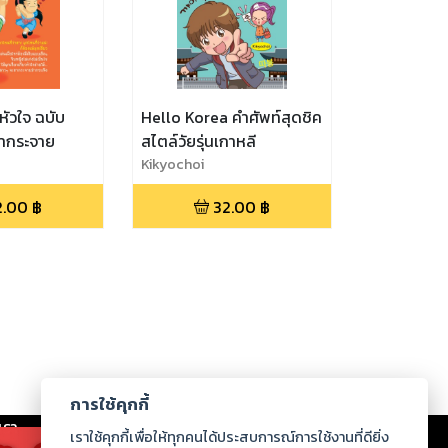
วหัวใจ ฉบับ
Hello Korea คำศัพท์สุดชิค
ากระจาย
สไตล์วัยรุ่นเกาหลี
Kikyochoi
2.00
฿
32.00
฿
การใช้คุกกี้
เรา
|
ร่วมงานกับเรา
|
ดาวน์โหลด
|
เราใช้คุกกี้เพื่อให้ทุกคนได้ประสบการณ์การใช้งานที่ดียิ่ง