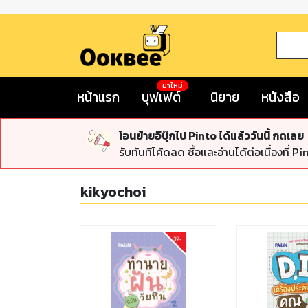
มาใหม่
หน้าแรก
บุฟเฟต์
นิยาย
หนังสือ
โอนย้ายอีบุ๊กไป Pinto ได้แล้ววันนี้ กดเลย
รับทันทีโค้ดลด ซื้อและอ่านได้ต่อเนื่องที่ Pi
kikyochoi