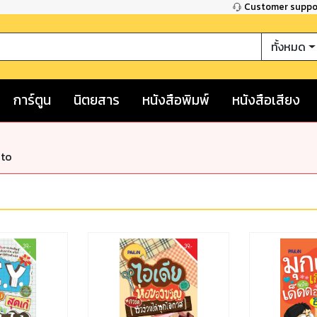
Customer supp
ทั้งหมด
การ์ตูน
นิตยสาร
หนังสือพิมพ์
หนังสือเสียง
nto