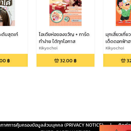
ระดับสุดเก๋
ไอเดียห่อของขวัญ + การ์ด
มุกเสี่ยวเกี่ย
ทำง่าย ได้ทุกโอกาส
เด็ดดอกฟ้าฮ
Kikyochoi
Kikyochoi
.00
฿
32.00
฿
3
ะกาศการคุ้มครองข้อมูลส่วนบุคคล (PRIVACY NOTICE)
|
ติดต่อ