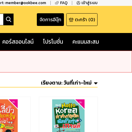
ort: member@ookbee.com
FAQ
เข้าสู่ระบบ
จัดการอีบุ๊ก
ตะกร้า
(
0
)
คอร์สออนไลน์
โปรโมชั่น
คะแนนสะสม
เรียงตาม:
วันที่เก่า-ใหม่