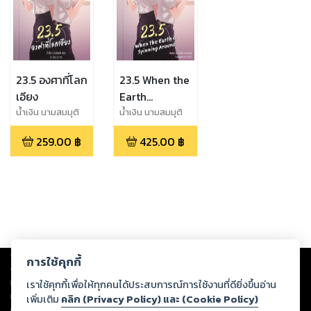
23.5 องศาที่โลก
23.5 When the
เอียง
Earth
Spinning
น้ำเงิน นามสมมุติ
น้ำเงิน นามสมมุติ
Around (23.5
259.00
฿
425.00
฿
องศาที่โลกเอียง
English
Version)
Copyright ©
2026
Storylog Co., Ltd. - สตอรี่ล็อกขอสงวนสิทธิ์ไม่รับผิดชอบ
การใช้คุกกี้
ต่อผลงานหรือเนื้อหาใดที่อัปโหลดผ่านเว็บไซต์และปรากฏว่าละเมิดสิทธิใน
ทรัพย์สินทางปัญญาของบุคคลอื่นหรือขัดต่อกฎหมายและศีลธรรม ดังนั้น ผู้อ่าน
เราใช้คุกกี้เพื่อให้ทุกคนได้ประสบการณ์การใช้งานที่ดียิ่งขึ้นอ่าน
ทุกท่านโปรดใช้วิจารณญาณในการกลั่นกรองด้วยตนเอง และหากท่านพบว่าส่วน
เพิ่มเติม
คลิก (Privacy Policy) และ (Cookie Policy)
หนึ่งส่วนใดขัดต่อกฎหมายและศีลธรรม กรุณาแจ้งมายังบริษัท เพื่อทีมงานจะได้