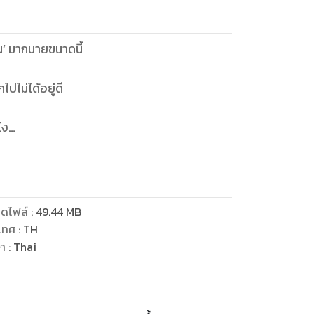
ัน’ มากมายขนาดนี้
ไม่ได้อยู่ดี
ไง
ดไฟล์
:
49.44
MB
เทศ
:
TH
ษา
:
Thai