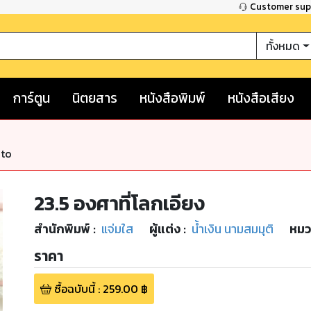
Customer su
ทั้งหมด
การ์ตูน
นิตยสาร
หนังสือพิมพ์
หนังสือเสียง
nto
23.5 องศาที่โลกเอียง
สำนักพิมพ์
:
แจ่มใส
ผู้แต่ง :
น้ำเงิน นามสมมุติ
หมว
ราคา
ซื้อฉบับนี้
:
259.00
฿