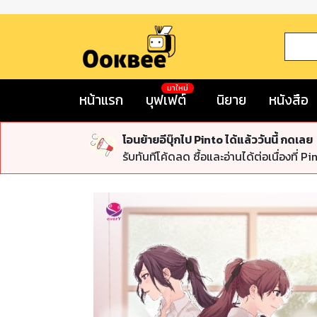
มาใหม่
หน้าแรก
บุฟเฟต์
นิยาย
หนังสือ
โอนย้ายอีบุ๊กไป Pinto ได้แล้ววันนี้ กดเลย
รับทันทีโค้ดลด ซื้อและอ่านได้ต่อเนื่องที่ Pi