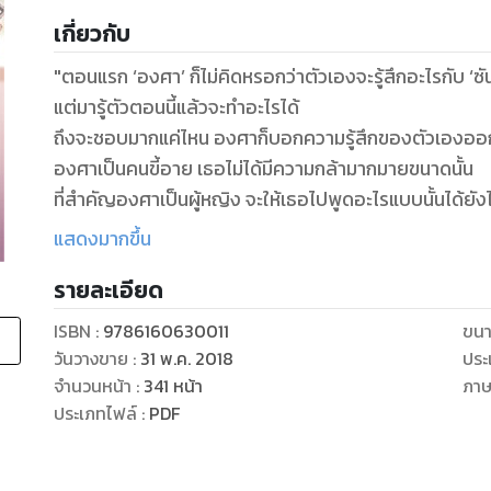
เกี่ยวกับ
"ตอนแรก ‘องศา’ ก็ไม่คิดหรอกว่าตัวเองจะรู้สึกอะไรกับ ‘ซ
แต่มารู้ตัวตอนนี้แล้วจะทำอะไรได้
ถึงจะชอบมากแค่ไหน องศาก็บอกความรู้สึกของตัวเองออกไป
องศาเป็นคนขี้อาย เธอไม่ได้มีความกล้ามากมายขนาดนั้น
ที่สำคัญองศาเป็นผู้หญิง จะให้เธอไปพูดอะไรแบบนั้นได้ยัง
ในเมื่อซัน...
แสดงมากขึ้น
รายละเอียด
ISBN :
9786160630011
ขนา
วันวางขาย
:
31 พ.ค. 2018
ประ
จำนวนหน้า
:
341
หน้า
ภา
ประเภทไฟล์
:
PDF