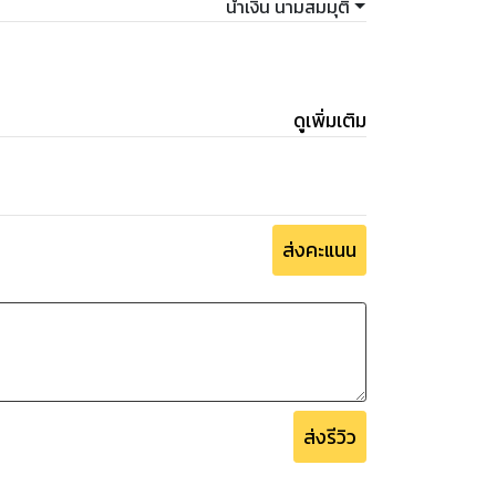
น้ำเงิน นามสมมุติ
ดูเพิ่มเติม
ส่งคะแนน
ส่งรีวิว