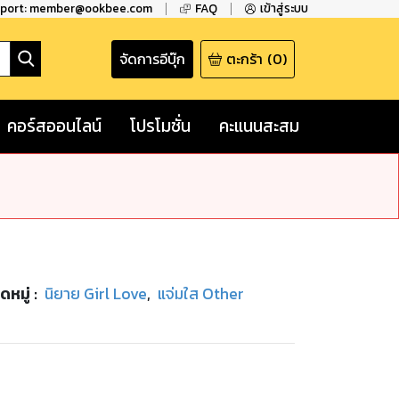
pport: member@ookbee.com
FAQ
เข้าสู่ระบบ
จัดการอีบุ๊ก
ตะกร้า
(
0
)
คอร์สออนไลน์
โปรโมชั่น
คะแนนสะสม
ดหมู่
:
นิยาย Girl Love
,
แจ่มใส Other