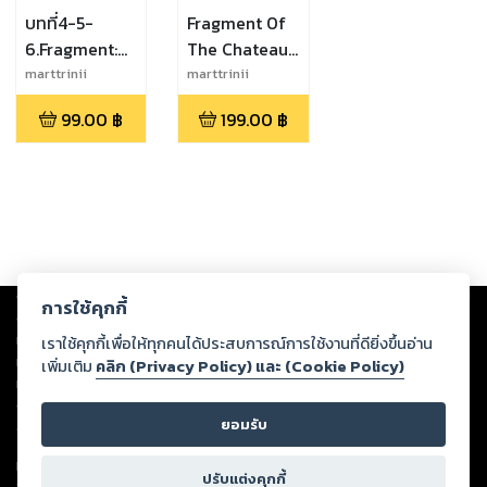
บทที่4-5-
Fragment 0f
6.Fragment:
The Chateau
นวนิยายเรื่อง
Arnont the
marttrinii
marttrinii
ชาโตอานองเตที่
Fourth
99.00
฿
199.00
฿
สี่"(Chateau
Arnonte the
Forth)
Copyright ©
2026
Storylog Co., Ltd. - สตอรี่ล็อกขอสงวนสิทธิ์ไม่รับผิดชอบ
การใช้คุกกี้
ต่อผลงานหรือเนื้อหาใดที่อัปโหลดผ่านเว็บไซต์และปรากฏว่าละเมิดสิทธิใน
ทรัพย์สินทางปัญญาของบุคคลอื่นหรือขัดต่อกฎหมายและศีลธรรม ดังนั้น ผู้อ่าน
เราใช้คุกกี้เพื่อให้ทุกคนได้ประสบการณ์การใช้งานที่ดียิ่งขึ้นอ่าน
ทุกท่านโปรดใช้วิจารณญาณในการกลั่นกรองด้วยตนเอง และหากท่านพบว่าส่วน
เพิ่มเติม
คลิก (Privacy Policy) และ (Cookie Policy)
หนึ่งส่วนใดขัดต่อกฎหมายและศีลธรรม กรุณาแจ้งมายังบริษัท เพื่อทีมงานจะได้
ดำเนินการในทันที ทั้งนี้ ทางสตอรี่ล็อกขอสงวนลิขสิทธิ์ตามพระราชบัญญัติ
ยอมรับ
ลิขสิทธิ์ พ.ศ. 2537 (ฉบับล่าสุด)
For support: member@ookbee.com
ปรับแต่งคุกกี้