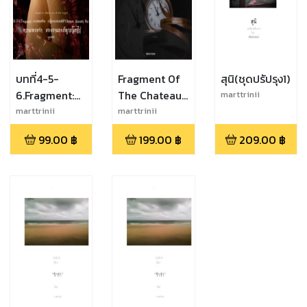
บทที่4-5-
Fragment 0f
สุนิ(ชุดปรัปรุง1)
6.Fragment:
The Chateau
marttrinii
นวนิยายเรื่อง
Arnont the
marttrinii
marttrinii
ชาโตอานองเตที่
Fourth
99.00
฿
199.00
฿
209.00
฿
สี่"(Chateau
Arnonte the
Forth)