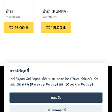
รำร่า
รำร่า (RUMRA)
marttrinii
marttrinii
95.00
฿
119.00
฿
Copyright ©
2026
Storylog Co., Ltd. - สตอรี่ล็อกขอสงวนสิทธิ์ไม่รับผิดชอบ
การใช้คุกกี้
ต่อผลงานหรือเนื้อหาใดที่อัปโหลดผ่านเว็บไซต์และปรากฏว่าละเมิดสิทธิใน
ทรัพย์สินทางปัญญาของบุคคลอื่นหรือขัดต่อกฎหมายและศีลธรรม ดังนั้น ผู้อ่าน
เราใช้คุกกี้เพื่อให้ทุกคนได้ประสบการณ์การใช้งานที่ดียิ่งขึ้นอ่าน
ทุกท่านโปรดใช้วิจารณญาณในการกลั่นกรองด้วยตนเอง และหากท่านพบว่าส่วน
เพิ่มเติม
คลิก (Privacy Policy) และ (Cookie Policy)
หนึ่งส่วนใดขัดต่อกฎหมายและศีลธรรม กรุณาแจ้งมายังบริษัท เพื่อทีมงานจะได้
ดำเนินการในทันที ทั้งนี้ ทางสตอรี่ล็อกขอสงวนลิขสิทธิ์ตามพระราชบัญญัติ
ยอมรับ
ลิขสิทธิ์ พ.ศ. 2537 (ฉบับล่าสุด)
For support: member@ookbee.com
ปรับแต่งคุกกี้