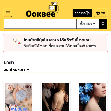
จัดการอีบุ๊ก
(
0
)
ทั้งหมด
โอนย้ายอีบุ๊กไป Pinto ได้แล้ววันนี้ กดเลย
รับทันทีโค้ดลด ซื้อและอ่านได้ต่อเนื่องที่ Pinto
มายา
วันที่ใหม่-เก่า