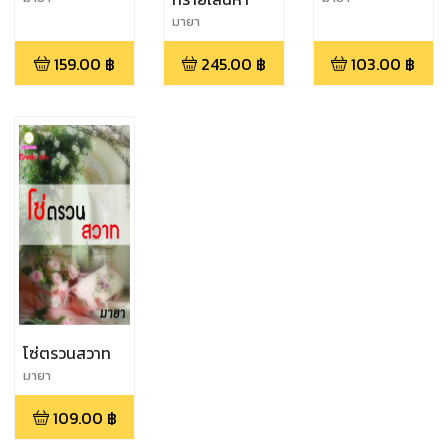
มายา
159.00
฿
245.00
฿
103.00
฿
โซ่ตรวนสวาท
มายา
109.00
฿