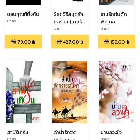
ขอบคุณที่ทิ้งกัน
Set ซีรีส์ชุดรัก
เกมรักกับดัก
เร่าร้อน (เกมรัก
พิศวาส
มายา
บรรณาการ
มายา
มายา
ร้อน+เกมรักกับ
79.00
฿
427.00
฿
159.00
฿
ดักพิศวาส+โซ่
ตรวนสวาท)
สามีรีเทิร์น
ลำน้ำรักซัด
ม่านลวงใจ
ทรายเสน่หา
มายา
มายา