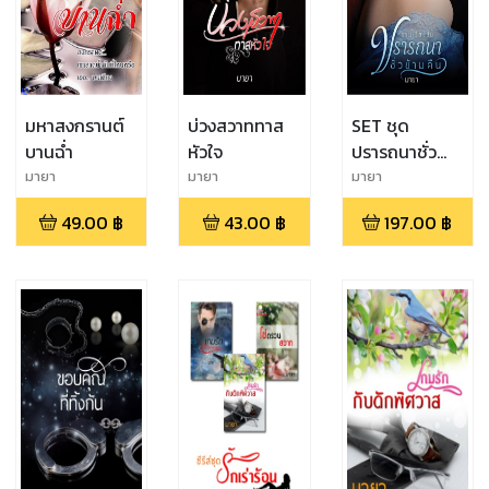
มหาสงกรานต์
บ่วงสวาททาส
SET ชุด
บานฉ่ำ
หัวใจ
ปรารถนาชั่ว
ข้ามคืน
มายา
มายา
มายา
(ปรารถนา
49.00
฿
43.00
฿
197.00
฿
ราคะ+ฝากรักไว้
ในชั่วข้าม
คืน+ขอบคุณที่
ทิ้งกัน)