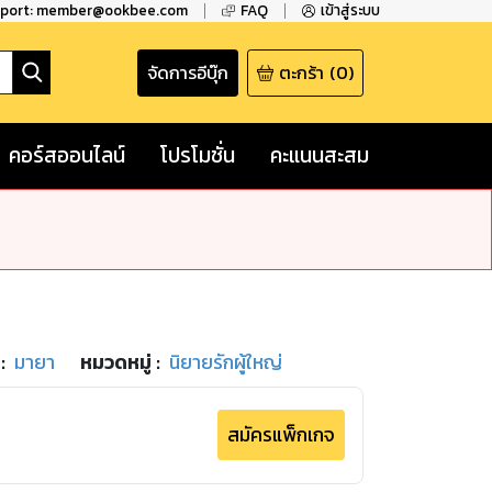
pport: member@ookbee.com
FAQ
เข้าสู่ระบบ
จัดการอีบุ๊ก
ตะกร้า
(
0
)
คอร์สออนไลน์
โปรโมชั่น
คะแนนสะสม
:
มายา
หมวดหมู่
:
นิยายรักผู้ใหญ่
สมัครแพ็กเกจ