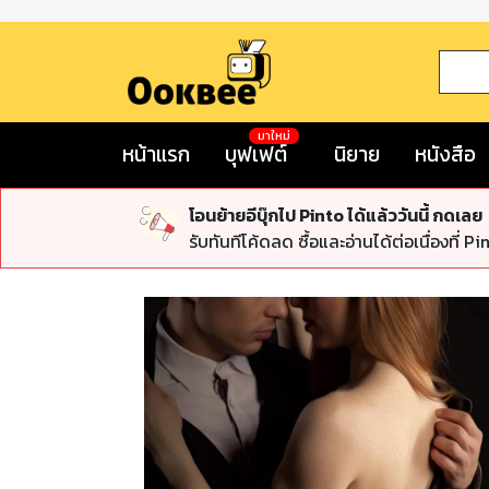
มาใหม่
หน้าแรก
บุฟเฟต์
นิยาย
หนังสือ
โอนย้ายอีบุ๊กไป Pinto ได้แล้ววันนี้ กดเลย
รับทันทีโค้ดลด ซื้อและอ่านได้ต่อเนื่องที่ Pi