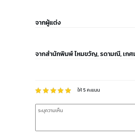
จากผู้แต่ง
จากสำนักพิมพ์ ไหมขวัญ, รดามณี, เกศ
ให้
5
คะแนน