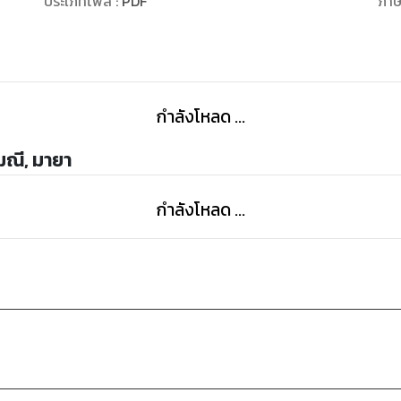
ประเภทไฟล์
:
PDF
ภา
ลอดไรฟัน
เรื่องความสัมพันธ์ของพ่อกับเขมิกา เขาเคยสงสัยมานาน จนต
คลี่คลาย เพราะเขมิกาชอบเข้าออกนอกในห้องของพ่อเขาตอ
ปฏิเสธมาตลอด แต่ก็ไม่ได้ทำให้เขาเชื่อได้เลยสักครั้ง
กำลังโหลด ...
“งั้นฉันขอบทบาทอื่นได้ไหมล่ะคะ” ไม่พูดเปล่าเขมิกายังลุกข
สองลูบแก้มแล้วไล้มาที่ริมฝีปาก ที่นับวันยิ่งด่าได้เจ็บและแ
มณี, มายา
“อยากได้บทบาทนางบำเรอหรือไง” ชายหนุ่มถามพลางกดยิ
เขมิกาชะงักไปเล็กน้อย ก่อนจะปรับสีหน้าแล้วฉีกยิ้มหวาน
กำลังโหลด ...
นั้น ทำให้ไตรทศถึงกับหมดความอดทน ยกร่างบอบบางนั้นขึ้น
คอยพูดจายั่วยวนหรือยั่วโมโหเขาบ่อยๆ