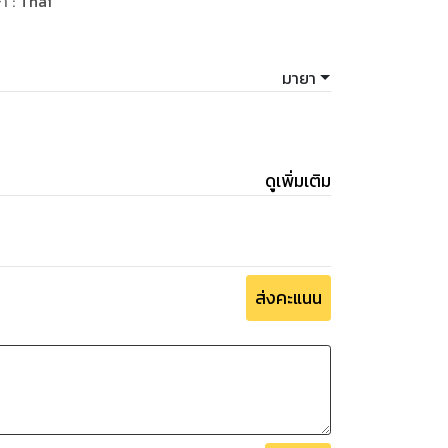
ษา
:
Thai
ราบเท่าทุกวันนี้ความสงสัยนั้นก็ไม่ได้รับการ
มายา
นดึกๆ ดื่นๆ แทบทุกวัน แม้ท่านและหญิงสาวจะ
ึ้นแล้วเดินไปนั่งลงบนตักของไตรทศ ใช้มือทั้ง
สบสัน
ดูเพิ่มเติม
้มหยัด
ยั่วยวน “อยากลองดูหน่อยไหมล่ะคะ” คำพูดท้าทาย
ไปนั่งบนโต๊ะ แล้วบดจูบริมฝีปากอวบอิ่มที่มักจะ
ส่งคะแนน