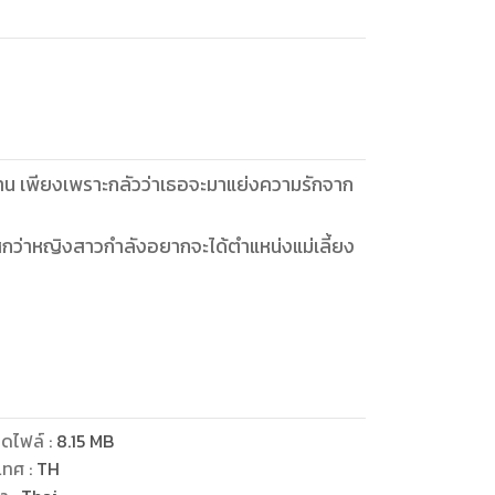
้าน เพียงเพราะกลัวว่าเธอจะมาแย่งความรักจาก
ู้สึกว่าหญิงสาวกำลังอยากจะได้ตำแหน่งแม่เลี้ยง
งดูแลพี่ไตรดีๆ อย่างวันนี้ ถ้าขวัญไม่มา พี่จะกิน
ดไฟล์
:
8.15
MB
”
เทศ
:
TH
แล้ว บทบาทนั้นผมไม่ต้องการ” ไตรทศพูดเสียง