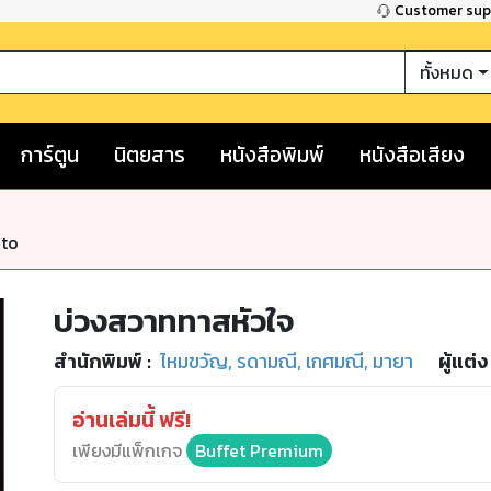
Customer su
ทั้งหมด
การ์ตูน
นิตยสาร
หนังสือพิมพ์
หนังสือเสียง
nto
บ่วงสวาททาสหัวใจ
สำนักพิมพ์
:
ไหมขวัญ, รดามณี, เกศมณี, มายา
ผู้แต่ง 
อ่านเล่มนี้ ฟรี!
เพียงมีแพ็กเกจ
Buffet Premium