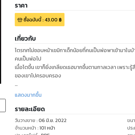
ราคา
ซื้อฉบับนี้
:
43.00
฿
เกี่ยวกับ
ไตรทศไม่ชอบหน้าเขมิกาเด็กน้อยที่คนเป็นพ่อพาเข้ามาในบ
คนเป็นพ่อไป
เมื่อโตขึ้น เขาก็ยิ่งเกลียดเธฮมากขึ้นตามกาลเวลา เพราะร
ของเขาไปครอบครอง
+++++++++
แสดงมากขึ้น
รายละเอียด
“เลิกมายุ่งกับผมได้ไหม”
“ไม่ได้ค่ะ คุณลุงบอกเสมอว่า ถ้าเมื่อไหร่ท่านไม่อยู่ ขวัญต้อ
วันวางขาย
:
06 มิ.ย. 2022
ขนา
ข้าวหรือเปล่าก็รู้ สั่งมาก็วางทิ้งเอาไว้ไม่ยอมกิน ใช่ไหมล่ะคะ
จำนวนหน้า
:
101
หน้า
ประ
“อย่ามาทำตัวเป็นแม่เลี้ยงผมหน่อยเลย เพราะพ่อก็ตายไป