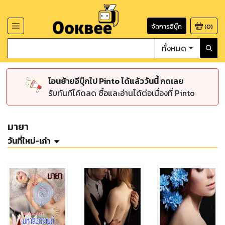
จัดการอีบุ๊ก
(
0
)
ทั้งหมด
โอนย้ายอีบุ๊กไป Pinto ได้แล้ววันนี้ กดเลย
รับทันทีโค้ดลด ซื้อและอ่านได้ต่อเนื่องที่ Pinto
มายา
วันที่ใหม่-เก่า