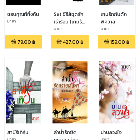
ขอบคุณที่ทิ้งกัน
Set ซีรีส์ชุดรัก
เกมรักกับดัก
เร่าร้อน (เกมรัก
พิศวาส
มายา
บรรณาการ
มายา
มายา
ร้อน+เกมรักกับ
79.00
฿
427.00
฿
159.00
฿
ดักพิศวาส+โซ่
ตรวนสวาท)
สามีรีเทิร์น
ลำน้ำรักซัด
ม่านลวงใจ
ทรายเสน่หา
มายา
มายา