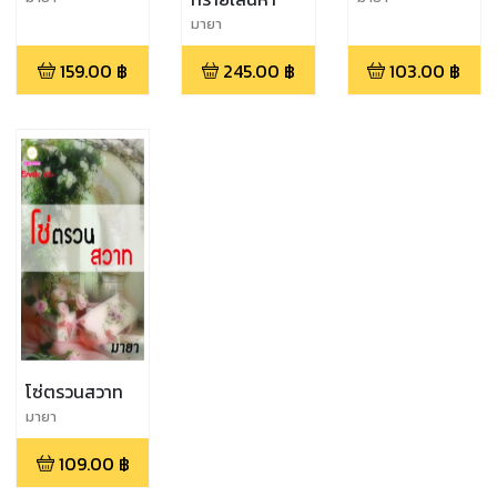
มายา
159.00
฿
245.00
฿
103.00
฿
โซ่ตรวนสวาท
มายา
109.00
฿