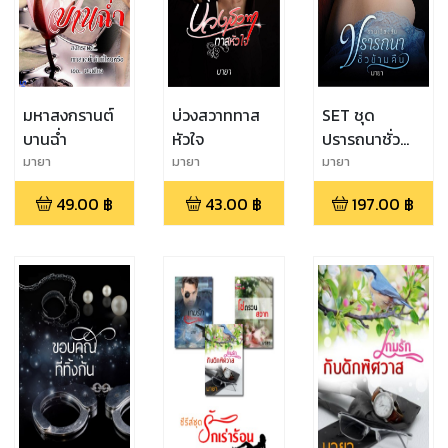
มหาสงกรานต์
บ่วงสวาททาส
SET ชุด
บานฉ่ำ
หัวใจ
ปรารถนาชั่ว
ข้ามคืน
มายา
มายา
มายา
(ปรารถนา
49.00
฿
43.00
฿
197.00
฿
ราคะ+ฝากรักไว้
ในชั่วข้าม
คืน+ขอบคุณที่
ทิ้งกัน)