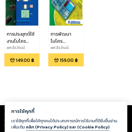
การประยุกต์ใช้
การพัฒนา
งานไมโคร
ไมโคร
คอนโทรลเลอร์
คอนโทรลเลอร์
ผศ.ธีรวัฒน์
ผศ.ธีรวัฒน์
ประกอบผล
ประกอบผล
ด้วยภาษาซี
149.00
฿
159.00
฿
Copyright ©
2026
Storylog Co., Ltd. - สตอรี่ล็อกขอสงวนสิทธิ์ไม่รับผิดชอบ
การใช้คุกกี้
ต่อผลงานหรือเนื้อหาใดที่อัปโหลดผ่านเว็บไซต์และปรากฏว่าละเมิดสิทธิใน
ทรัพย์สินทางปัญญาของบุคคลอื่นหรือขัดต่อกฎหมายและศีลธรรม ดังนั้น ผู้อ่าน
เราใช้คุกกี้เพื่อให้ทุกคนได้ประสบการณ์การใช้งานที่ดียิ่งขึ้นอ่าน
ทุกท่านโปรดใช้วิจารณญาณในการกลั่นกรองด้วยตนเอง และหากท่านพบว่าส่วน
เพิ่มเติม
คลิก (Privacy Policy) และ (Cookie Policy)
หนึ่งส่วนใดขัดต่อกฎหมายและศีลธรรม กรุณาแจ้งมายังบริษัท เพื่อทีมงานจะได้