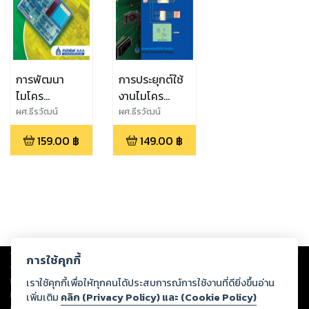
การพัฒนา
การประยุกต์ใช้
ไมโคร
งานไมโคร
คอนโทรลเลอร์
คอนโทรลเลอร์
ผศ.ธีรวัฒน์
ผศ.ธีรวัฒน์
ประกอบผล
ประกอบผล
ด้วยภาษาซี
159.00
฿
149.00
฿
Copyright ©
2026
Storylog Co., Ltd. - สตอรี่ล็อกขอสงวนสิทธิ์ไม่รับผิดชอบ
การใช้คุกกี้
ต่อผลงานหรือเนื้อหาใดที่อัปโหลดผ่านเว็บไซต์และปรากฏว่าละเมิดสิทธิใน
ทรัพย์สินทางปัญญาของบุคคลอื่นหรือขัดต่อกฎหมายและศีลธรรม ดังนั้น ผู้อ่าน
เราใช้คุกกี้เพื่อให้ทุกคนได้ประสบการณ์การใช้งานที่ดียิ่งขึ้นอ่าน
ทุกท่านโปรดใช้วิจารณญาณในการกลั่นกรองด้วยตนเอง และหากท่านพบว่าส่วน
เพิ่มเติม
คลิก (Privacy Policy) และ (Cookie Policy)
หนึ่งส่วนใดขัดต่อกฎหมายและศีลธรรม กรุณาแจ้งมายังบริษัท เพื่อทีมงานจะได้