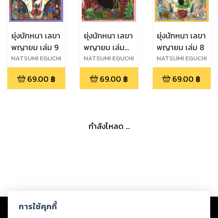
ยุ่งนักหนา เลขา
ยุ่งนักหนา เลขา
ยุ่งนักหนา เลขา
พญายม เล่ม 9
พญายม เล่ม
พญายม เล่ม 8
10
NATSUMI EGUCHI
NATSUMI EGUCHI
NATSUMI EGUCHI
69.00
฿
69.00
฿
69.00
฿
กำลังโหลด ...
Copyright ©
2026
Storylog Co., Ltd. - สตอรี่ล็อกขอสงวนสิทธิ์ไม่รับผิดชอบ
การใช้คุกกี้
ต่อผลงานหรือเนื้อหาใดที่อัปโหลดผ่านเว็บไซต์และปรากฏว่าละเมิดสิทธิใน