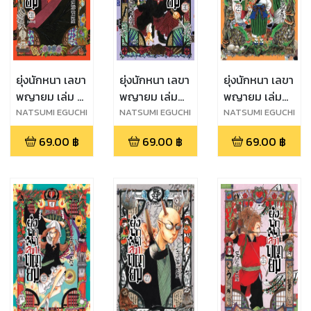
ยุ่งนักหนา เลขา
ยุ่งนักหนา เลขา
ยุ่งนักหนา เลขา
พญายม เล่ม 31
พญายม เล่ม
พญายม เล่ม
(จบ)
30
29
NATSUMI EGUCHI
NATSUMI EGUCHI
NATSUMI EGUCHI
69.00
฿
69.00
฿
69.00
฿