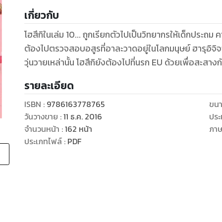
เกี่ยวกับ
โฮสึกิในเล่ม 10... ถูกเรียกตัวไปเป็นวิทยากรให้เด็กประถม ค
ต้องไปตรวจสอบอสูรที่อาละวาดอยู่ในโลกมนุษย์ ฮารุอิจิ
วุ่นวายเหล่านั้น โฮสึกิยังต้องไปที่นรก EU ด้วยเพื่อสะ
รายละเอียด
ISBN :
9786163778765
ขนา
วันวางขาย
:
11 ธ.ค. 2016
ประ
จำนวนหน้า
:
162
หน้า
ภา
ประเภทไฟล์
:
PDF