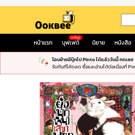
มาใหม่
หน้าแรก
บุฟเฟต์
นิยาย
หนังสือ
โอนย้ายอีบุ๊กไป Pinto ได้แล้ววันนี้ กดเลย
รับทันทีโค้ดลด ซื้อและอ่านได้ต่อเนื่องที่ Pi