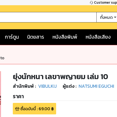
Customer su
ทั้งหมด
การ์ตูน
นิตยสาร
หนังสือพิมพ์
หนังสือเสียง
nto
ยุ่งนักหนา เลขาพญายม เล่ม 10
สำนักพิมพ์
:
VIBULKIJ
ผู้แต่ง :
NATSUMI EGUCHI
ราคา
ซื้อฉบับนี้
:
69.00
฿