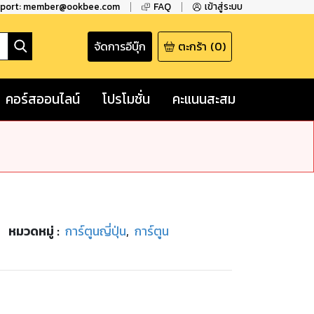
pport: member@ookbee.com
FAQ
เข้าสู่ระบบ
จัดการอีบุ๊ก
ตะกร้า
(
0
)
คอร์สออนไลน์
โปรโมชั่น
คะแนนสะสม
หมวดหมู่
:
การ์ตูนญี่ปุ่น
,
การ์ตูน