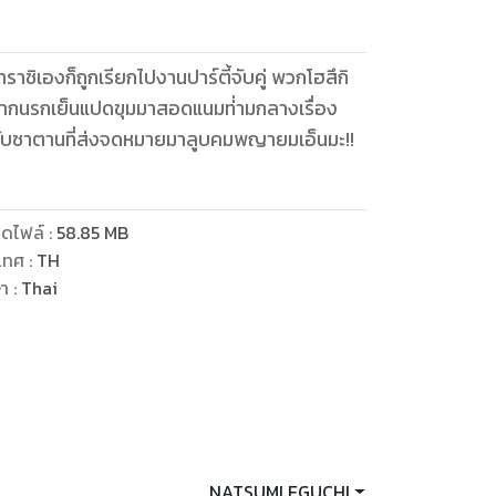
าราชิเองก็ถูกเรียกไปงานปาร์ตี้จับคู่ พวกโฮสึกิ
จากนรกเย็นแปดขุมมาสอดแนมท่่ามกลางเรื่อง
สางกับซาตานที่ส่งจดหมายมาลูบคมพญายมเอ็นมะ!!
ดไฟล์
:
58.85
MB
เทศ
:
TH
ษา
:
Thai
NATSUMI EGUCHI