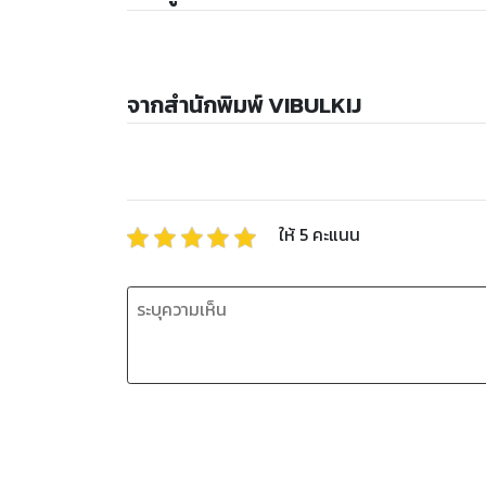
จากสำนักพิมพ์ VIBULKIJ
ให้
5
คะแนน