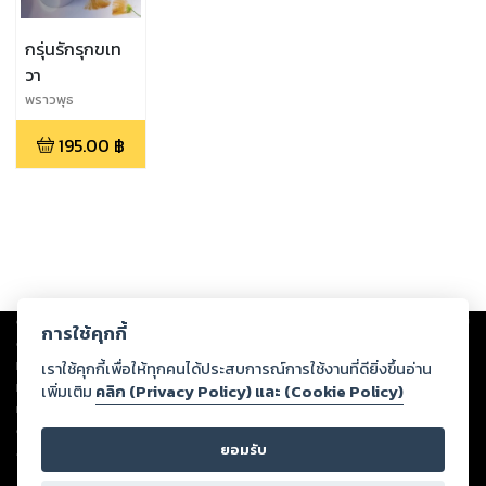
กรุ่นรักรุกขเท
วา
พราวพุธ
195.00
฿
Copyright ©
2026
Storylog Co., Ltd. - สตอรี่ล็อกขอสงวนสิทธิ์ไม่รับผิดชอบ
การใช้คุกกี้
ต่อผลงานหรือเนื้อหาใดที่อัปโหลดผ่านเว็บไซต์และปรากฏว่าละเมิดสิทธิใน
ทรัพย์สินทางปัญญาของบุคคลอื่นหรือขัดต่อกฎหมายและศีลธรรม ดังนั้น ผู้อ่าน
เราใช้คุกกี้เพื่อให้ทุกคนได้ประสบการณ์การใช้งานที่ดียิ่งขึ้นอ่าน
ทุกท่านโปรดใช้วิจารณญาณในการกลั่นกรองด้วยตนเอง และหากท่านพบว่าส่วน
เพิ่มเติม
คลิก (Privacy Policy) และ (Cookie Policy)
หนึ่งส่วนใดขัดต่อกฎหมายและศีลธรรม กรุณาแจ้งมายังบริษัท เพื่อทีมงานจะได้
ดำเนินการในทันที ทั้งนี้ ทางสตอรี่ล็อกขอสงวนลิขสิทธิ์ตามพระราชบัญญัติ
ยอมรับ
ลิขสิทธิ์ พ.ศ. 2537 (ฉบับล่าสุด)