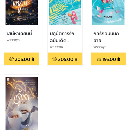
เสน่หาเคียนนี่
ปฏิบัติการรัก
กลรักฉบับนัก
ฉบับเด็ด
ขาย
พราวพุธ
ดอกฟ้า
พราวพุธ
พราวพุธ
205.00
฿
205.00
฿
195.00
฿