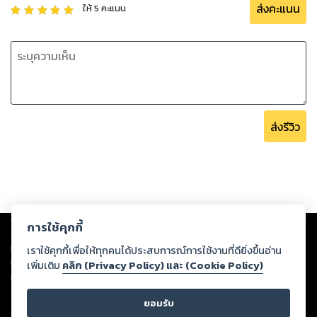
ส่งคะแนน
ให้
5
คะแนน
ส่งรีวิว
Copyright ©
2026
Storylog Co., Ltd. - สตอรี่ล็อกขอสงวนสิทธิ์ไม่รับผิดชอบ
การใช้คุกกี้
ต่อผลงานหรือเนื้อหาใดที่อัปโหลดผ่านเว็บไซต์และปรากฏว่าละเมิดสิทธิใน
ทรัพย์สินทางปัญญาของบุคคลอื่นหรือขัดต่อกฎหมายและศีลธรรม ดังนั้น ผู้อ่าน
เราใช้คุกกี้เพื่อให้ทุกคนได้ประสบการณ์การใช้งานที่ดียิ่งขึ้นอ่าน
ทุกท่านโปรดใช้วิจารณญาณในการกลั่นกรองด้วยตนเอง และหากท่านพบว่าส่วน
เพิ่มเติม
คลิก (Privacy Policy) และ (Cookie Policy)
หนึ่งส่วนใดขัดต่อกฎหมายและศีลธรรม กรุณาแจ้งมายังบริษัท เพื่อทีมงานจะได้
ดำเนินการในทันที ทั้งนี้ ทางสตอรี่ล็อกขอสงวนลิขสิทธิ์ตามพระราชบัญญัติ
ยอมรับ
ลิขสิทธิ์ พ.ศ. 2537 (ฉบับล่าสุด)