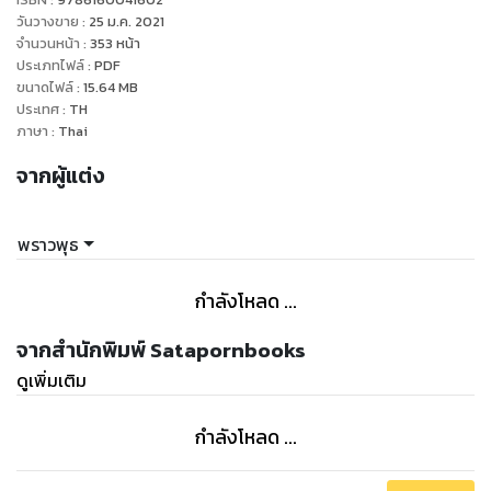
บุญชูจำต้องทำตามความต้องการของพราวนภา
วันวางขาย
:
25 ม.ค. 2021
เพื่อความสบายใจของคุณพ่อคุณแม่เธอ เพราะทั้งคู่เป็นผู้มีพระคุณ
จำนวนหน้า
:
353
หน้า
ประเภทไฟล์
:
PDF
ของเขา
ขนาดไฟล์
:
15.64
MB
แลกกับที่พราวนภาไม่ต้องควงเพื่อนหญิงมาทำให้ทั้งสองกลุ้มใจ
ประเทศ
:
TH
ภายใต้เงื่อนไข ‘ห้ามเคลิ้ม ห้ามอิน ห้ามรัก’
ภาษา
:
Thai
โดยทุกข้อห้ามที่กล่าวมา...บุญชูทำไม่ได้เลยสักอย่าง"
จากผู้แต่ง
พราวพุธ
กำลังโหลด ...
จากสำนักพิมพ์ Satapornbooks
ดูเพิ่มเติม
กำลังโหลด ...