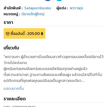
สำนักพิมพ์
:
Satapornbooks
ผู้แต่ง :
พราวพุธ
หมวดหมู่
:
นิยายรักผู้ใหญ่
ราคา
ซื้อฉบับนี้
:
205.00
฿
เกี่ยวกับ
"พราวนภา ผู้อำนวยการโรงเรียนสาวห้าวลุคทอมบอยตั้งปณิธานไว้
ว่าจะไม่แต่งงาน
ผู้หญิงเก่งแถมยังแกร่งแบบเธอมีพร้อมทุกอย่างอยู่แล้ว
ทั้งความสามารถ ฐานะทางสังคมและเพื่อนฝูง แล้วจะมีสามีไปทำไม
แต่ติดตรงที่คุณพ่อคุณแม่มีเธอเป็นลูกสาวคนเดียว
และหวังจะเห็นเธอเป็นฝั่งเป็นฝา อีกทั้งหาเรื่องจับคู่ดูตัวให้สารพัด
แสดงมากขึ้น
ผู้อำนวยการสาวจึงจัดฉาก ให้บุญชูครูพละหนุ่มของโรงเรียนมา
รายละเอียด
เป็นสามีกำมะลอ
ISBN :
9786160041602