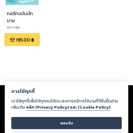
กลรักฉบับนัก
ขาย
พราวพุธ
195.00
฿
Copyright ©
2026
Storylog Co., Ltd. - สตอรี่ล็อกขอสงวนสิทธิ์ไม่รับผิดชอบ
การใช้คุกกี้
ต่อผลงานหรือเนื้อหาใดที่อัปโหลดผ่านเว็บไซต์และปรากฏว่าละเมิดสิทธิใน
ทรัพย์สินทางปัญญาของบุคคลอื่นหรือขัดต่อกฎหมายและศีลธรรม ดังนั้น ผู้อ่าน
เราใช้คุกกี้เพื่อให้ทุกคนได้ประสบการณ์การใช้งานที่ดียิ่งขึ้นอ่าน
ทุกท่านโปรดใช้วิจารณญาณในการกลั่นกรองด้วยตนเอง และหากท่านพบว่าส่วน
เพิ่มเติม
คลิก (Privacy Policy) และ (Cookie Policy)
หนึ่งส่วนใดขัดต่อกฎหมายและศีลธรรม กรุณาแจ้งมายังบริษัท เพื่อทีมงานจะได้
ดำเนินการในทันที ทั้งนี้ ทางสตอรี่ล็อกขอสงวนลิขสิทธิ์ตามพระราชบัญญัติ
ยอมรับ
ลิขสิทธิ์ พ.ศ. 2537 (ฉบับล่าสุด)