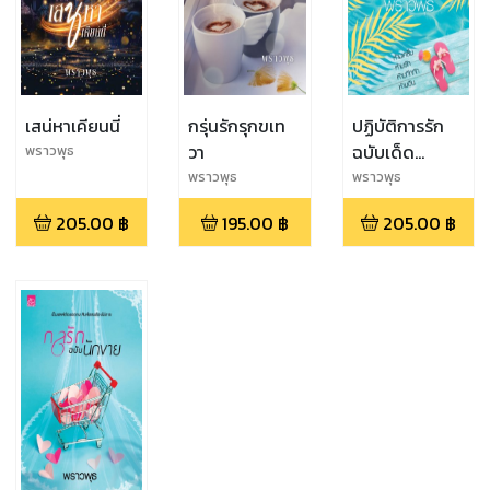
เสน่หาเคียนนี่
กรุ่นรักรุกขเท
ปฏิบัติการรัก
วา
ฉบับเด็ด
พราวพุธ
ดอกฟ้า
พราวพุธ
พราวพุธ
205.00
฿
195.00
฿
205.00
฿