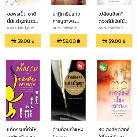
ขอพรเป็น ชาติ
ปาฏิหาริย์แห่ง
เปลี่ยนชื่อให้
นี้มีแต่รุ่งกับรวย
การบูชาพระ
ดวงดีมีเงินใช้
(ฉบับสมบูรณ์)
พิฆเนศ
ตลอดชาติ
ธ.ธรรมรักษ์,อมตะ
อมตะ เทพรักษา
อมตะ เทพรักษา
เทพรักษา
59.00
฿
59.00
฿
59.00
฿
แก้กรรมที่ทำให้
ล้านถ้อยคำแห่ง
30 สิ่งศักดิ์สิทธิ์
อาภัพเพื่อนและ
ปัญญา
ให้โชคให้ลาภ