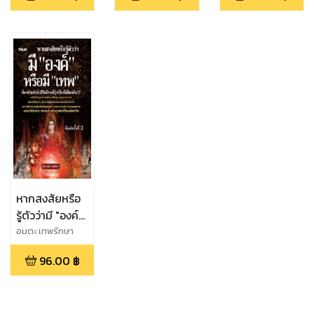
คงกระพัน รุ่ง
และรวย)
หากสงสัยหรือ
รู้ตัวว่ามี "องค์"
หรือมี "เทพ"
อมตะ เทพรักษา
ต้องทำอย่างไร
96.00
฿
ชีวิตถึงจะดี
รุ่งเรืองไม่มี
ตกอับ