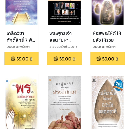
เคล็ดวิชา
พระพุทธเจ้า
ห้อยพระให้ดี ให้
ศักดิ์สิทธิ์ 7 พ้น
สอน “มหา
ขลัง ให้รวย
เวร พ้นกรรม
เศรษฐี” รู้และ
อมตะ เทพรักษา
ธ.ธรรมรักษ์,อมตะ
อมตะ เทพรักษา
เทพรักษา
รวยฉับพลัน
ลงมือทำ
59.00
฿
59.00
฿
59.00
฿
ต้องทำอย่างไร