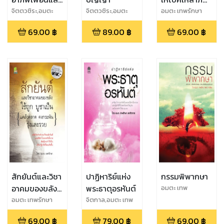
คนรัก
ทันใจ
จิตตวชิระ,อมตะ
จิตตวชิระ,อมตะ
อมตะ เทพรักษา
เทพรักษา
เทพรักษา
69.00
฿
89.00
฿
69.00
฿
สักยันต์และวิชา
ปาฏิหาริย์แห่ง
กรรมพิพากษา
อาคมของขลัง
พระธาตุอรหันต์
อมตะ เทพ
รักษา,นาครัตนะ
ใช้ถูก บูชาเป็น
อมตะ เทพรักษา
จิตกาล,อมตะ เทพ
รักษา
(แคล้วคลาด
69.00
฿
79.00
฿
69.00
฿