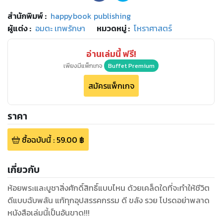
สำนักพิมพ์
:
happybook publishing
ผู้แต่ง :
อมตะ เทพรักษา
หมวดหมู่
:
โหราศาสตร์
อ่านเล่มนี้ ฟรี!
เพียงมีแพ็กเกจ
Buffet Premium
สมัครแพ็กเกจ
ราคา
ซื้อฉบับนี้
:
59.00
฿
เกี่ยวกับ
ห้อยพระและบูชาสิ่งศักดิ์สิทธิ์แบบไหน ด้วยเคล็ดใดที่จะทำให้ชีวิต
ดีแบบฉับพลัน แก้ทุกอุปสรรคกรรม ดี ขลัง รวย โปรดอย่าพลาด
หนังสือเล่มนี้เป็นอันขาด!!!