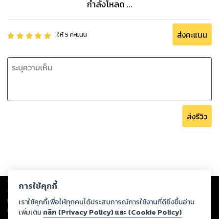
กำลังโหลด ...
ส่งคะแนน
ให้
5
คะแนน
ส่งรีวิว
Copyright ©
2026
Storylog Co., Ltd. - สตอรี่ล็อกขอสงวนสิทธิ์ไม่รับผิดชอบ
การใช้คุกกี้
ต่อผลงานหรือเนื้อหาใดที่อัปโหลดผ่านเว็บไซต์และปรากฏว่าละเมิดสิทธิใน
ทรัพย์สินทางปัญญาของบุคคลอื่นหรือขัดต่อกฎหมายและศีลธรรม ดังนั้น ผู้อ่าน
เราใช้คุกกี้เพื่อให้ทุกคนได้ประสบการณ์การใช้งานที่ดียิ่งขึ้นอ่าน
ทุกท่านโปรดใช้วิจารณญาณในการกลั่นกรองด้วยตนเอง และหากท่านพบว่าส่วน
เพิ่มเติม
คลิก (Privacy Policy) และ (Cookie Policy)