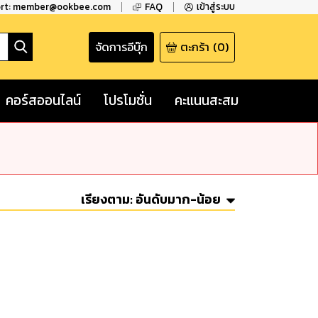
ort: member@ookbee.com
FAQ
เข้าสู่ระบบ
จัดการอีบุ๊ก
ตะกร้า
(
0
)
คอร์สออนไลน์
โปรโมชั่น
คะแนนสะสม
เรียงตาม:
อันดับมาก-น้อย