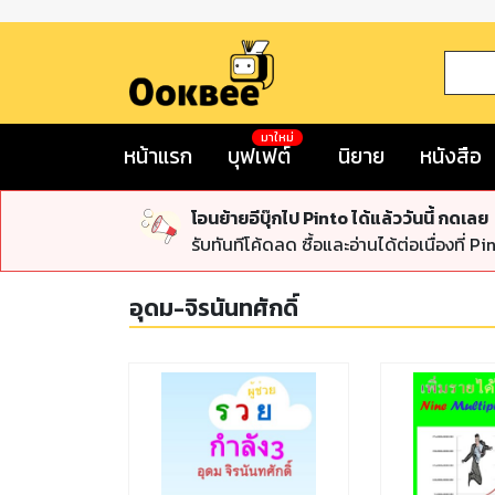
มาใหม่
หน้าแรก
บุฟเฟต์
นิยาย
หนังสือ
โอนย้ายอีบุ๊กไป Pinto ได้แล้ววันนี้ กดเลย
รับทันทีโค้ดลด ซื้อและอ่านได้ต่อเนื่องที่ Pi
อุดม-จิรนันทศักดิ์