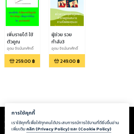
เพิ่มรายได้ ใช้
ผู้ช่วย รวย
ตัวคูณ
กำลัง3
อุดม จิรนันทศักดิ์
อุดม จิรนันทศักดิ์
259.00
฿
249.00
฿
Copyright ©
2026
Storylog Co., Ltd. - สตอรี่ล็อกขอสงวนสิทธิ์ไม่รับผิดชอบ
การใช้คุกกี้
ต่อผลงานหรือเนื้อหาใดที่อัปโหลดผ่านเว็บไซต์และปรากฏว่าละเมิดสิทธิใน
ทรัพย์สินทางปัญญาของบุคคลอื่นหรือขัดต่อกฎหมายและศีลธรรม ดังนั้น ผู้อ่าน
เราใช้คุกกี้เพื่อให้ทุกคนได้ประสบการณ์การใช้งานที่ดียิ่งขึ้นอ่าน
ทุกท่านโปรดใช้วิจารณญาณในการกลั่นกรองด้วยตนเอง และหากท่านพบว่าส่วน
เพิ่มเติม
คลิก (Privacy Policy) และ (Cookie Policy)
หนึ่งส่วนใดขัดต่อกฎหมายและศีลธรรม กรุณาแจ้งมายังบริษัท เพื่อทีมงานจะได้