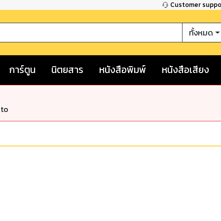
Customer supp
ทั้งหมด
การ์ตูน
นิตยสาร
หนังสือพิมพ์
หนังสือเสียง
nto