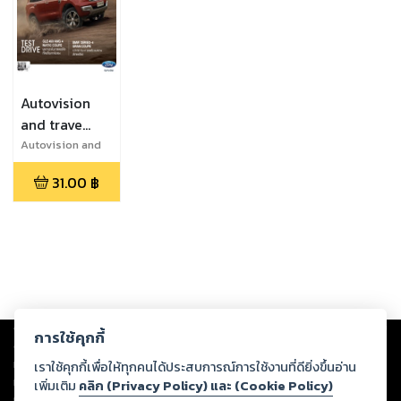
Autovision
and trave
Vol.156l
Autovision and
travel
September
31.00
฿
2015
Copyright ©
2026
Storylog Co., Ltd. - สตอรี่ล็อกขอสงวนสิทธิ์ไม่รับผิดชอบ
การใช้คุกกี้
ต่อผลงานหรือเนื้อหาใดที่อัปโหลดผ่านเว็บไซต์และปรากฏว่าละเมิดสิทธิใน
ทรัพย์สินทางปัญญาของบุคคลอื่นหรือขัดต่อกฎหมายและศีลธรรม ดังนั้น ผู้อ่าน
เราใช้คุกกี้เพื่อให้ทุกคนได้ประสบการณ์การใช้งานที่ดียิ่งขึ้นอ่าน
ทุกท่านโปรดใช้วิจารณญาณในการกลั่นกรองด้วยตนเอง และหากท่านพบว่าส่วน
เพิ่มเติม
คลิก (Privacy Policy) และ (Cookie Policy)
หนึ่งส่วนใดขัดต่อกฎหมายและศีลธรรม กรุณาแจ้งมายังบริษัท เพื่อทีมงานจะได้