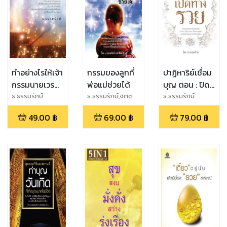
ทำอย่างไรให้เจ้า
กรรมของลูกที่
ปาฏิหาริย์เชื่อม
กรรมนายเวร
พ่อแม่ช่วยได้
บุญ ตอน : ปิด
อโหสิกรรม ให้
ทางจน เปิดทาง
ธ.ธรรมรักษ์
ธ.ธรรมรักษ์,จิตต
ธ.ธรรมรักษ์
วชิระ
รวย
49.00
฿
69.00
฿
79.00
฿