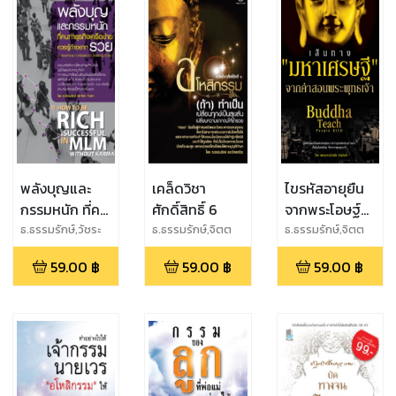
พลังบุญและ
เคล็ดวิชา
ไขรหัสอายุยืน
กรรมหนัก ที่คน
ศักดิ์สิทธิ์ 6
จากพระโอษฐ์
ทำธุรกิจเครือ
ของ
ธ.ธรรมรักษ์,วัชระ
ธ.ธรรมรักษ์,จิตต
ธ.ธรรมรักษ์,จิตต
จึงสง่า
วชิระ
วชิระ
ข่ายควรรู้ถ้า
พระพุทธเจ้า
59.00
฿
59.00
฿
59.00
฿
อยากรวย