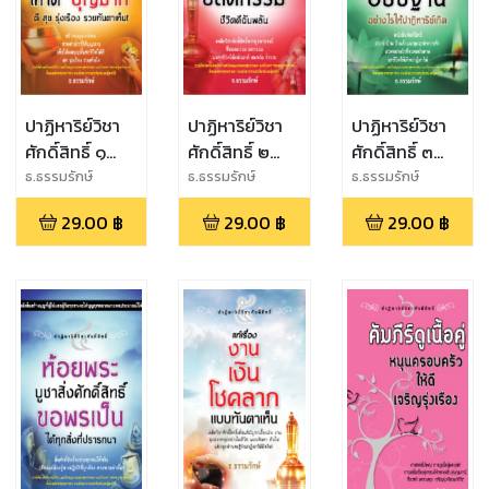
ปาฏิหาริย์วิชา
ปาฏิหาริย์วิชา
ปาฏิหาริย์วิชา
ศักดิ์สิทธิ์ ๑
ศักดิ์สิทธิ์ ๒
ศักดิ์สิทธิ์ ๓
สร้างบุญแบบ
ปาฏิหาริย์เชื่อม
พุทธคุณบท
ธ.ธรรมรักษ์
ธ.ธรรมรักษ์
ธ.ธรรมรักษ์
ฉลาดให้ได้
บุญปลดกรรม
สวดมนต์
29.00
฿
29.00
฿
29.00
฿
"บุญมาก" ดี
ชีวิตดีฉับพลัน
ศักดิ์สิทธิ์ อธิ
สุข รุ่งเรือง รวย
ฐานอย่างไรให้
ทันตาเห็น
ปาฏิหาริย์เกิด