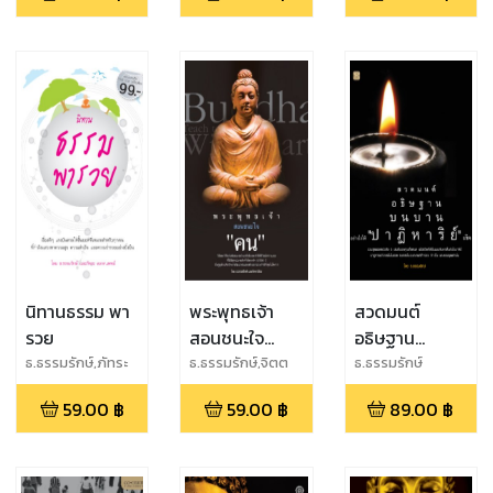
นิทานธรรม พา
พระพุทธเจ้า
สวดมนต์
รวย
สอนชนะใจ
อธิษฐาน
“คน”
บนบานอย่างไร
ธ.ธรรมรักษ์,ภัทระ
ธ.ธรรมรักษ์,จิตต
ธ.ธรรมรักษ์
ฉลาดแพทย์
วชิระ
ให้ “ปาฏิหาริย์”
59.00
฿
59.00
฿
89.00
฿
เกิด