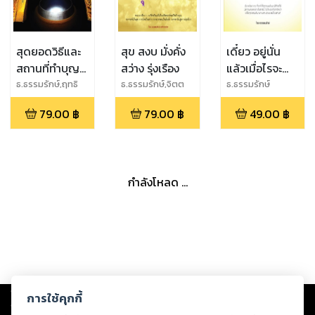
สุดยอดวิธีและ
สุข สงบ มั่งคั่ง
เดี๋ยว อยู่นั่น
สถานที่ทำบุญ
สว่าง รุ่งเรือง
แล้วเมื่อไรจะ
วันเกิดที่เกิด
รวย สักทีชาตินี้
ธ.ธรรมรักษ์,ฤทธิ
ธ.ธรรมรักษ์,จิตต
ธ.ธรรมรักษ์
ญาโณ
วชิระ
บุญมากในชีวิต
79.00
฿
79.00
฿
49.00
฿
กำลังโหลด ...
Copyright ©
2026
Storylog Co., Ltd. - สตอรี่ล็อกขอสงวนสิทธิ์ไม่รับผิดชอบ
การใช้คุกกี้
ต่อผลงานหรือเนื้อหาใดที่อัปโหลดผ่านเว็บไซต์และปรากฏว่าละเมิดสิทธิใน