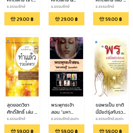
ปัญหาธรรมและ
คู่มือทำวัตรเช้า
รู้แล้วทำ ยิ่งสุข
ธ.ธรรมรักษ์
ธ.ธรรมรักษ์
ธ.ธรรมรักษ์
กรรมจากพระ
เย็น และวิธี
ยิ่งรวย ทันตา
29.00
฿
29.00
฿
59.00
฿
อริยเจ้า
ปฏิบัติธรรมที่
เห็น
บ้านแบบได้บุญ
มาก
สุดยอดวิชา
พระพุทธเจ้า
ขอพรเป็น ชาติ
ศักดิ์สิทธิ์ เล่ม 3
สอน “มหา
นี้มีแต่รุ่งกับรวย
ทำแล้วรวย
เศรษฐี” รู้และ
(ฉบับสมบูรณ์)
ธ.ธรรมรักษ์
ธ.ธรรมรักษ์,อมตะ
ธ.ธรรมรักษ์,อมตะ
เทพรักษา
เทพรักษา
โคตร
ลงมือทำ
59.00
฿
59.00
฿
59.00
฿