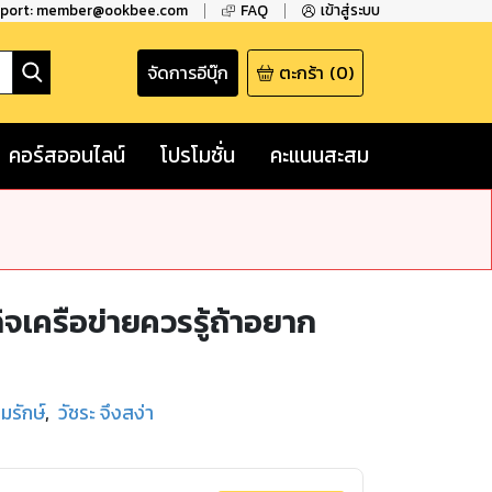
pport: member@ookbee.com
FAQ
เข้าสู่ระบบ
จัดการอีบุ๊ก
ตะกร้า
(
0
)
คอร์สออนไลน์
โปรโมชั่น
คะแนนสะสม
จเครือข่ายควรรู้ถ้าอยาก
มรักษ์
,
วัชระ จึงสง่า