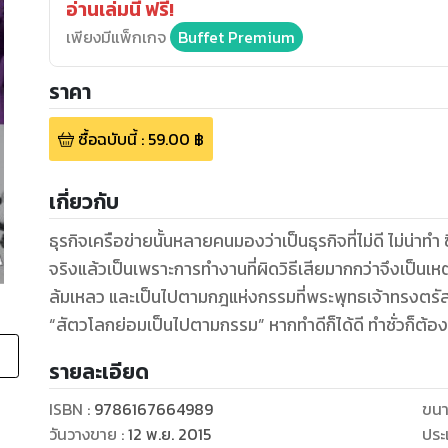
อ่านเล่มนี้ ฟรี!
เพียงมีแพ็กเกจ
Buffet Premium
ราคา
ซื้อฉบับนี้
:
59.00
฿
เกี่ยวกับ
ธุรกิจเครือข่ายนั้นหลายคนมองว่าเป็นธุรกิจที่ไม่ดี ไม่น่าทำ 
จริงแล้วเป็นเพราะการทำงานที่ผิดวิธีเสียมากกว่าจึงเป็นเหต
ล้มเหลว และเป็นไปตามกฎแห่งกรรมที่พระพุทธเจ้าทรงตรัสไ
“สัตวโลกย่อมเป็นไปตามกรรม” หากทำดีก็ได้ดี ทำชั่วก็ต้องไ
รายละเอียด
ISBN :
9786167664989
ขนา
วันวางขาย
:
12 พ.ย. 2015
ประ