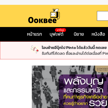
มาใหม่
หน้าแรก
บุฟเฟต์
นิยาย
หนังสือ
โอนย้ายอีบุ๊กไป Pinto ได้แล้ววันนี้ กดเลย
รับทันทีโค้ดลด ซื้อและอ่านได้ต่อเนื่องที่ Pi