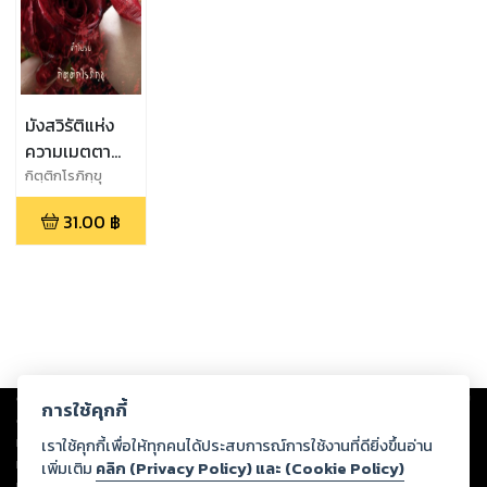
มังสวิรัติแห่ง
ความเมตตา
ฉบับหยุดฆ่าและ
กิตฺติกโรภิกฺขุ
หยุดกิน
31.00
฿
Copyright ©
2026
Storylog Co., Ltd. - สตอรี่ล็อกขอสงวนสิทธิ์ไม่รับผิดชอบ
การใช้คุกกี้
ต่อผลงานหรือเนื้อหาใดที่อัปโหลดผ่านเว็บไซต์และปรากฏว่าละเมิดสิทธิใน
ทรัพย์สินทางปัญญาของบุคคลอื่นหรือขัดต่อกฎหมายและศีลธรรม ดังนั้น ผู้อ่าน
เราใช้คุกกี้เพื่อให้ทุกคนได้ประสบการณ์การใช้งานที่ดียิ่งขึ้นอ่าน
ทุกท่านโปรดใช้วิจารณญาณในการกลั่นกรองด้วยตนเอง และหากท่านพบว่าส่วน
เพิ่มเติม
คลิก (Privacy Policy) และ (Cookie Policy)
หนึ่งส่วนใดขัดต่อกฎหมายและศีลธรรม กรุณาแจ้งมายังบริษัท เพื่อทีมงานจะได้