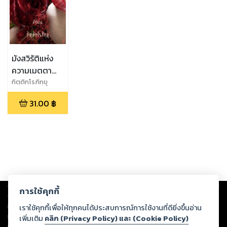
มังสวิรัติแห่ง
ความเมตตา
ฉบับหยุดฆ่าและ
กิตฺติกโรภิกฺขุ
หยุดกิน
31.00
฿
Copyright ©
2026
Storylog Co., Ltd. - สตอรี่ล็อกขอสงวนสิทธิ์ไม่รับผิดชอบ
การใช้คุกกี้
ต่อผลงานหรือเนื้อหาใดที่อัปโหลดผ่านเว็บไซต์และปรากฏว่าละเมิดสิทธิใน
ทรัพย์สินทางปัญญาของบุคคลอื่นหรือขัดต่อกฎหมายและศีลธรรม ดังนั้น ผู้อ่าน
เราใช้คุกกี้เพื่อให้ทุกคนได้ประสบการณ์การใช้งานที่ดียิ่งขึ้นอ่าน
ทุกท่านโปรดใช้วิจารณญาณในการกลั่นกรองด้วยตนเอง และหากท่านพบว่าส่วน
เพิ่มเติม
คลิก (Privacy Policy) และ (Cookie Policy)
หนึ่งส่วนใดขัดต่อกฎหมายและศีลธรรม กรุณาแจ้งมายังบริษัท เพื่อทีมงานจะได้