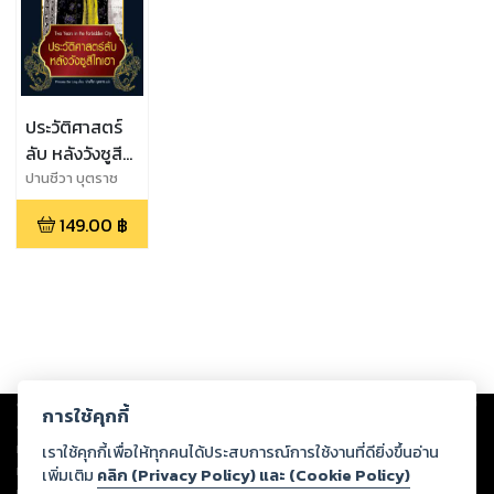
ประวัติศาสตร์
ลับ หลังวังซูสี
ไทเฮา พ.3
ปานชีวา บุตราช
149.00
฿
Copyright ©
2026
Storylog Co., Ltd. - สตอรี่ล็อกขอสงวนสิทธิ์ไม่รับผิดชอบ
การใช้คุกกี้
ต่อผลงานหรือเนื้อหาใดที่อัปโหลดผ่านเว็บไซต์และปรากฏว่าละเมิดสิทธิใน
ทรัพย์สินทางปัญญาของบุคคลอื่นหรือขัดต่อกฎหมายและศีลธรรม ดังนั้น ผู้อ่าน
เราใช้คุกกี้เพื่อให้ทุกคนได้ประสบการณ์การใช้งานที่ดียิ่งขึ้นอ่าน
ทุกท่านโปรดใช้วิจารณญาณในการกลั่นกรองด้วยตนเอง และหากท่านพบว่าส่วน
เพิ่มเติม
คลิก (Privacy Policy) และ (Cookie Policy)
หนึ่งส่วนใดขัดต่อกฎหมายและศีลธรรม กรุณาแจ้งมายังบริษัท เพื่อทีมงานจะได้