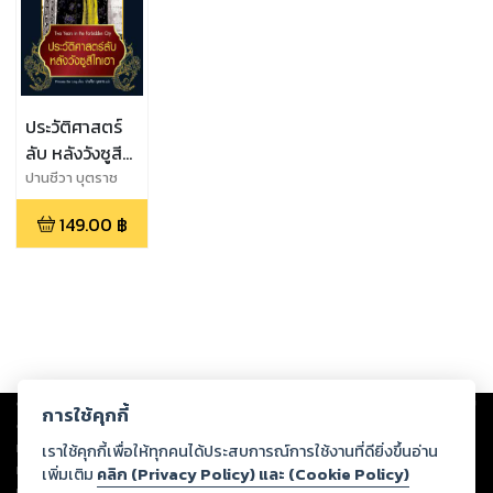
ประวัติศาสตร์
ลับ หลังวังซูสี
ไทเฮา พ.3
ปานชีวา บุตราช
149.00
฿
Copyright ©
2026
Storylog Co., Ltd. - สตอรี่ล็อกขอสงวนสิทธิ์ไม่รับผิดชอบ
การใช้คุกกี้
ต่อผลงานหรือเนื้อหาใดที่อัปโหลดผ่านเว็บไซต์และปรากฏว่าละเมิดสิทธิใน
ทรัพย์สินทางปัญญาของบุคคลอื่นหรือขัดต่อกฎหมายและศีลธรรม ดังนั้น ผู้อ่าน
เราใช้คุกกี้เพื่อให้ทุกคนได้ประสบการณ์การใช้งานที่ดียิ่งขึ้นอ่าน
ทุกท่านโปรดใช้วิจารณญาณในการกลั่นกรองด้วยตนเอง และหากท่านพบว่าส่วน
เพิ่มเติม
คลิก (Privacy Policy) และ (Cookie Policy)
หนึ่งส่วนใดขัดต่อกฎหมายและศีลธรรม กรุณาแจ้งมายังบริษัท เพื่อทีมงานจะได้