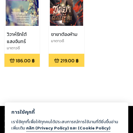
วิวาห์รักใต้
ชายาต้องห้าม
แสงจันทร์
มาตาวดี
มาตาวดี
186.00
฿
219.00
฿
Copyright ©
2026
Storylog Co., Ltd. - สตอรี่ล็อกขอสงวนสิทธิ์ไม่รับผิดชอบ
การใช้คุกกี้
ต่อผลงานหรือเนื้อหาใดที่อัปโหลดผ่านเว็บไซต์และปรากฏว่าละเมิดสิทธิใน
ทรัพย์สินทางปัญญาของบุคคลอื่นหรือขัดต่อกฎหมายและศีลธรรม ดังนั้น ผู้อ่าน
เราใช้คุกกี้เพื่อให้ทุกคนได้ประสบการณ์การใช้งานที่ดียิ่งขึ้นอ่าน
ทุกท่านโปรดใช้วิจารณญาณในการกลั่นกรองด้วยตนเอง และหากท่านพบว่าส่วน
เพิ่มเติม
คลิก (Privacy Policy) และ (Cookie Policy)
หนึ่งส่วนใดขัดต่อกฎหมายและศีลธรรม กรุณาแจ้งมายังบริษัท เพื่อทีมงานจะได้