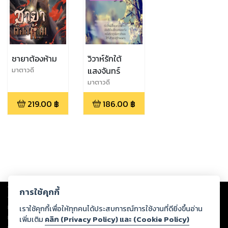
ชายาต้องห้าม
วิวาห์รักใต้
แสงจันทร์
มาตาวดี
มาตาวดี
219.00
฿
186.00
฿
Copyright ©
2026
Storylog Co., Ltd. - สตอรี่ล็อกขอสงวนสิทธิ์ไม่รับผิดชอบ
การใช้คุกกี้
ต่อผลงานหรือเนื้อหาใดที่อัปโหลดผ่านเว็บไซต์และปรากฏว่าละเมิดสิทธิใน
ทรัพย์สินทางปัญญาของบุคคลอื่นหรือขัดต่อกฎหมายและศีลธรรม ดังนั้น ผู้อ่าน
เราใช้คุกกี้เพื่อให้ทุกคนได้ประสบการณ์การใช้งานที่ดียิ่งขึ้นอ่าน
ทุกท่านโปรดใช้วิจารณญาณในการกลั่นกรองด้วยตนเอง และหากท่านพบว่าส่วน
เพิ่มเติม
คลิก (Privacy Policy) และ (Cookie Policy)
หนึ่งส่วนใดขัดต่อกฎหมายและศีลธรรม กรุณาแจ้งมายังบริษัท เพื่อทีมงานจะได้