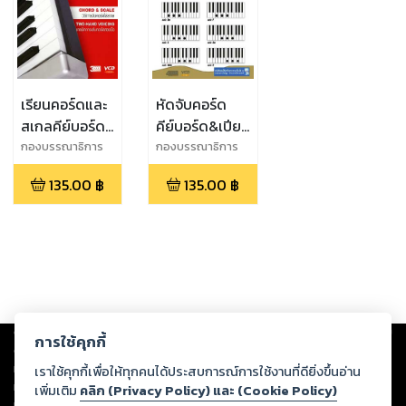
เรียนคอร์ดและ
หัดจับคอร์ด
สเกลคีย์บอร์ด/
คีย์บอร์ด&เปีย
เปียโน (พร้อม
โน (พร้อม
กองบรรณาธิการ
กองบรรณาธิการ
สำนักพิมพ์เอ็มไอ
สำนักพิมพ์เอ็มไอ
วิดีโอ)
วิดีโอ)
135.00
฿
135.00
฿
เอส
เอส
Copyright ©
2026
Storylog Co., Ltd. - สตอรี่ล็อกขอสงวนสิทธิ์ไม่รับผิดชอบ
การใช้คุกกี้
ต่อผลงานหรือเนื้อหาใดที่อัปโหลดผ่านเว็บไซต์และปรากฏว่าละเมิดสิทธิใน
ทรัพย์สินทางปัญญาของบุคคลอื่นหรือขัดต่อกฎหมายและศีลธรรม ดังนั้น ผู้อ่าน
เราใช้คุกกี้เพื่อให้ทุกคนได้ประสบการณ์การใช้งานที่ดียิ่งขึ้นอ่าน
ทุกท่านโปรดใช้วิจารณญาณในการกลั่นกรองด้วยตนเอง และหากท่านพบว่าส่วน
เพิ่มเติม
คลิก (Privacy Policy) และ (Cookie Policy)
หนึ่งส่วนใดขัดต่อกฎหมายและศีลธรรม กรุณาแจ้งมายังบริษัท เพื่อทีมงานจะได้