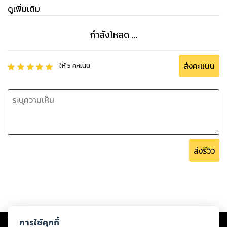
ดูเพิ่มเติม
กำลังโหลด ...
ส่งคะแนน
ให้
5
คะแนน
ส่งรีวิว
Copyright ©
2026
Storylog Co., Ltd. - สตอรี่ล็อกขอสงวนสิทธิ์ไม่รับผิดชอบ
การใช้คุกกี้