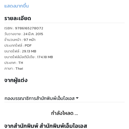
แบบต่างๆ เพื่อให้จับคอร์ดได้ถูกต้อง ซึ่งจะทำให้การเล่นมีความต่อ
แสดงมากขึ้น
เนื่องและไพเราะยิ่งขึ้น
รายละเอียด
ISBN :
9786165278072
วันวางขาย
:
24 มี.ค. 2015
จำนวนหน้า
:
97
หน้า
ประเภทไฟล์
:
PDF
ขนาดไฟล์
:
29.13
MB
ขนาดไฟล์มัลติมีเดีย
:
174.18
MB
ประเทศ
:
TH
ภาษา
:
Thai
จากผู้แต่ง
กองบรรณาธิการสำนักพิมพ์เอ็มไอเอส
กำลังโหลด ...
จากสำนักพิมพ์ สำนักพิมพ์เอ็มไอเอส