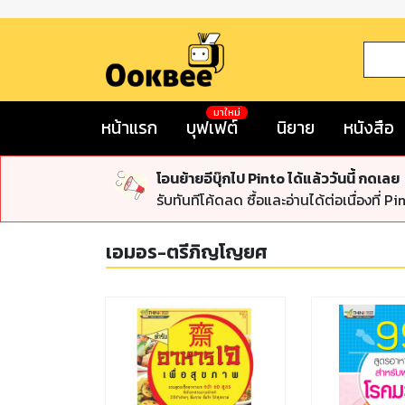
มาใหม่
หน้าแรก
บุฟเฟต์
นิยาย
หนังสือ
โอนย้ายอีบุ๊กไป Pinto ได้แล้ววันนี้ กดเลย
รับทันทีโค้ดลด ซื้อและอ่านได้ต่อเนื่องที่ Pi
เอมอร-ตรีภิญโญยศ