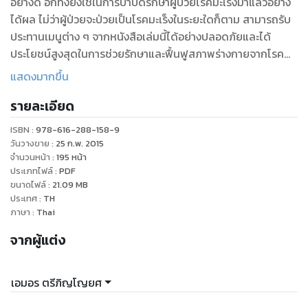
อย่างดี อีกทั้งยังใช้ในการบำบัดรักษาผู้ป่วยโรคมะเร็งมาแล้วอย่าง
ได้ผล ไม่ว่าผู้ป่วยจะป่วยเป็นโรคมะเร็งในระยะใดก็ตาม สามารถรับ
ประทานเมนูต่าง ๆ จากหนังสือเล่มนี้ได้อย่างปลอดภัยและได้
ประโยชน์สูงสุดในการช่วยรักษาและฟื้นฟูสภาพร่างกายจากโรค
ร้ายให้กลับมาดีขึ้นและด้วยสารอาหารที่ได้จากธรรมชาติจะช่วย
แสดงมากขึ้น
ทำให้โรคมะเร็งร้ายสลายไปจนหมดสิ้น หากสามารถรับประทาน
รายละเอียด
อาหารตามเมนูในหนังสือเล่มนี้อย่างต่อเนื่องและรับประทานต่อไป
แม้ว่าคุณจะหายป่วยแล้วก็ตาม ทั้งนี้เพื่อไม่ทำให้โรคมะเร็งร้ายกลับ
ISBN :
978-616-288-158-9
มาหาคุณอีก
วันวางขาย
:
25 ก.พ. 2015
จำนวนหน้า
:
195
หน้า
ประเภทไฟล์
:
PDF
ขนาดไฟล์
:
21.09
MB
ประเทศ
:
TH
ภาษา
:
Thai
จากผู้แต่ง
เอมอร ตรีภิญโญยศ