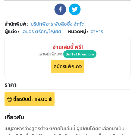
สำนักพิมพ์
:
บริษัทพีอาร์ พับลิชชิ่ง จำกัด
ผู้แต่ง :
เอมอร ตรีภิญโญยศ
หมวดหมู่
:
อาหาร
อ่านเล่มนี้ ฟรี!
เพียงมีแพ็กเกจ
Buffet Premium
สมัครแพ็กเกจ
ราคา
ซื้อฉบับนี้
:
119.00
฿
เกี่ยวกับ
เมนูอาหารว่างสูตรต่าง ๆภายในเล่มนี้ ผู้เขียนได้คัดเลือกมาเป็น