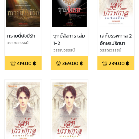
ทรายนี้ยังมีรัก
ฤกษ์สังหาร เล่ม
เล่ห์บรรพกาล 2
1-2
อักษรปริศนา
วรรณวรรธน์
วรรณวรรธน์
วรรณวรรธน์
419.00
฿
369.00
฿
239.00
฿