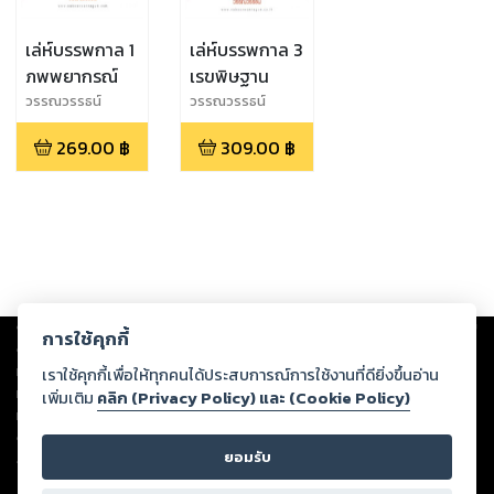
เล่ห์บรรพกาล 1
เล่ห์บรรพกาล 3
ภพพยากรณ์
เรขพิษฐาน
วรรณวรรธน์
วรรณวรรธน์
269.00
฿
309.00
฿
Copyright ©
2026
Storylog Co., Ltd. - สตอรี่ล็อกขอสงวนสิทธิ์ไม่รับผิดชอบ
การใช้คุกกี้
ต่อผลงานหรือเนื้อหาใดที่อัปโหลดผ่านเว็บไซต์และปรากฏว่าละเมิดสิทธิใน
ทรัพย์สินทางปัญญาของบุคคลอื่นหรือขัดต่อกฎหมายและศีลธรรม ดังนั้น ผู้อ่าน
เราใช้คุกกี้เพื่อให้ทุกคนได้ประสบการณ์การใช้งานที่ดียิ่งขึ้นอ่าน
ทุกท่านโปรดใช้วิจารณญาณในการกลั่นกรองด้วยตนเอง และหากท่านพบว่าส่วน
เพิ่มเติม
คลิก (Privacy Policy) และ (Cookie Policy)
หนึ่งส่วนใดขัดต่อกฎหมายและศีลธรรม กรุณาแจ้งมายังบริษัท เพื่อทีมงานจะได้
ดำเนินการในทันที ทั้งนี้ ทางสตอรี่ล็อกขอสงวนลิขสิทธิ์ตามพระราชบัญญัติ
ยอมรับ
ลิขสิทธิ์ พ.ศ. 2537 (ฉบับล่าสุด)