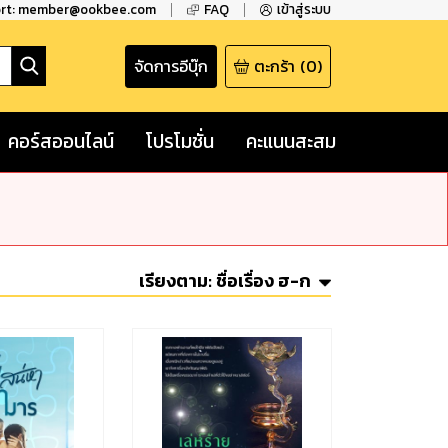
ort: member@ookbee.com
FAQ
เข้าสู่ระบบ
จัดการอีบุ๊ก
ตะกร้า
(
0
)
คอร์สออนไลน์
โปรโมชั่น
คะแนนสะสม
เรียงตาม:
ชื่อเรื่อง ฮ-ก