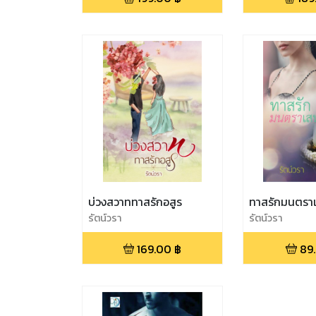
บ่วงสวาททาสรักอสูร
ทาสรักมนตราเ
รัตน์วรา
รัตน์วรา
169.00
฿
89