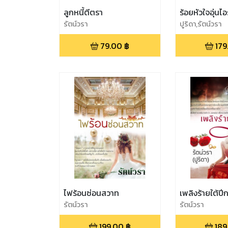
ลูกหนี้ตีตรา
ร้อยหัวใจอุ่นไอ
รัตน์วรา
ปูริดา,รัตน์วรา
79.00
฿
179
ไฟร้อนซ่อนสวาท
เพลิงร้ายใต้ปีก
รัตน์วรา
รัตน์วรา
199.00
฿
189