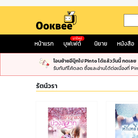
มาใหม่
หน้าแรก
บุฟเฟต์
นิยาย
หนังสือ
โอนย้ายอีบุ๊กไป Pinto ได้แล้ววันนี้ กดเลย
รับทันทีโค้ดลด ซื้อและอ่านได้ต่อเนื่องที่ Pi
รัตน์วรา