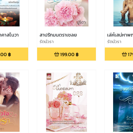
าทคาสโนวา
สาปรักมนตราเชลย
เล่ห์เสน่หา
รัตน์วรา
รัตน์วรา
.00
฿
199.00
฿
17