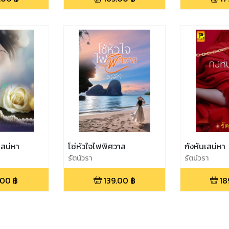
สน่หา
โซ่หัวใจไฟพิศวาส
กังหันเสน่หา
รัตน์วรา
รัตน์วรา
.00
฿
139.00
฿
18