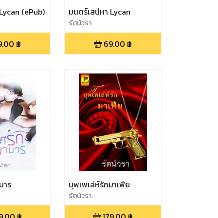
 Lycan (ePub)
มนตร์เสน่หา Lycan
รัตน์วรา
9.00
฿
69.00
฿
มาร
บุพเพเล่ห์รักมาเฟีย
รัตน์วรา
9.00
฿
179.00
฿