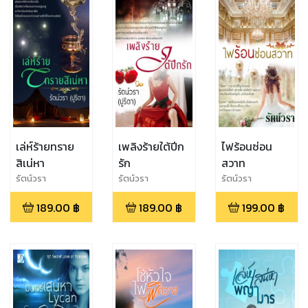
เล่ห์ร้ายทราย
เพลิงร้ายใต้ปีก
ไฟร้อนซ่อน
สิเน่หา
รัก
สวาท
รัตน์วรา
รัตน์วรา
รัตน์วรา
189.00
฿
189.00
฿
199.00
฿