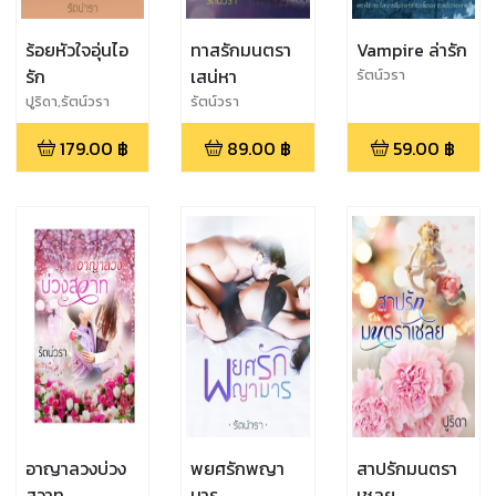
ร้อยหัวใจอุ่นไอ
ทาสรักมนตรา
Vampire ล่ารัก
รัก
เสน่หา
รัตน์วรา
ปูริดา,รัตน์วรา
รัตน์วรา
179.00
฿
89.00
฿
59.00
฿
อาญาลวงบ่วง
พยศรักพญา
สาปรักมนตรา
สวาท
มาร
เชลย