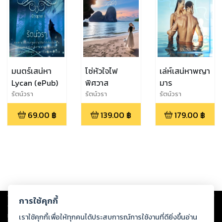
มนตร์เสน่หา
โซ่หัวใจไฟ
เล่ห์เสน่หาพญา
Lycan (ePub)
พิศวาส
มาร
รัตน์วรา
รัตน์วรา
รัตน์วรา
69.00
฿
139.00
฿
179.00
฿
Copyright ©
2026
Storylog Co., Ltd. - สตอรี่ล็อกขอสงวนสิทธิ์ไม่รับผิดชอบ
การใช้คุกกี้
ต่อผลงานหรือเนื้อหาใดที่อัปโหลดผ่านเว็บไซต์และปรากฏว่าละเมิดสิทธิใน
ทรัพย์สินทางปัญญาของบุคคลอื่นหรือขัดต่อกฎหมายและศีลธรรม ดังนั้น ผู้อ่าน
เราใช้คุกกี้เพื่อให้ทุกคนได้ประสบการณ์การใช้งานที่ดียิ่งขึ้นอ่าน