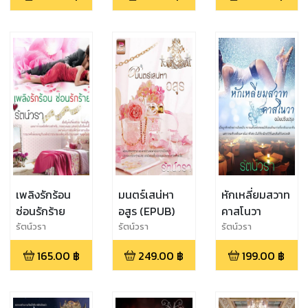
เพลิงรักร้อน
มนตร์เสน่หา
หักเหลี่ยมสวาท
ซ่อนรักร้าย
อสูร (EPUB)
คาสโนวา
รัตน์วรา
รัตน์วรา
รัตน์วรา
165.00
฿
249.00
฿
199.00
฿