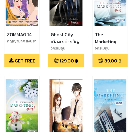
ZOMMAG 14
Ghost City
The
เมืองเขย่าขวัญ
Marketing
ภิญญามาศ,สังขยา
ชาเย็น,อรัญย์,จักร
Stories การ
จักรเมถุน
จักรเมถุน
เมถุน
ตลาดป่วนรัก
GET FREE
129.00
฿
89.00
฿