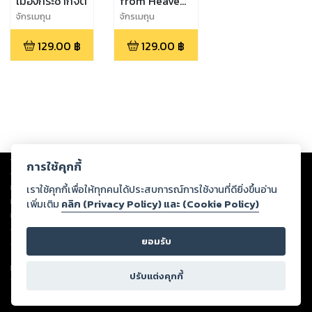
เมืองกระชากจิต
from Heaven
จักรผนึกดาว
จักรเมถุน
จักรเมถุน
129.00
฿
129.00
฿
Copyright ©
2026
Storylog Co., Ltd. - สตอรี่ล็อกขอสงวนสิทธิ์ไม่รับผิดชอบ
การใช้คุกกี้
ต่อผลงานหรือเนื้อหาใดที่อัปโหลดผ่านเว็บไซต์และปรากฏว่าละเมิดสิทธิใน
ทรัพย์สินทางปัญญาของบุคคลอื่นหรือขัดต่อกฎหมายและศีลธรรม ดังนั้น ผู้อ่าน
เราใช้คุกกี้เพื่อให้ทุกคนได้ประสบการณ์การใช้งานที่ดียิ่งขึ้นอ่าน
ทุกท่านโปรดใช้วิจารณญาณในการกลั่นกรองด้วยตนเอง และหากท่านพบว่าส่วน
เพิ่มเติม
คลิก (Privacy Policy) และ (Cookie Policy)
หนึ่งส่วนใดขัดต่อกฎหมายและศีลธรรม กรุณาแจ้งมายังบริษัท เพื่อทีมงานจะได้
ดำเนินการในทันที ทั้งนี้ ทางสตอรี่ล็อกขอสงวนลิขสิทธิ์ตามพระราชบัญญัติ
ยอมรับ
ลิขสิทธิ์ พ.ศ. 2537 (ฉบับล่าสุด)
For support: member@ookbee.com
ปรับแต่งคุกกี้
Version
1.3.17