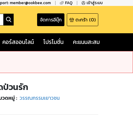
pport: member@ookbee.com
FAQ
เข้าสู่ระบบ
จัดการอีบุ๊ก
ตะกร้า
(
0
)
คอร์สออนไลน์
โปรโมชั่น
คะแนนสะสม
ป่วนรัก
มวดหมู่
:
วรรณกรรมเยาวชน