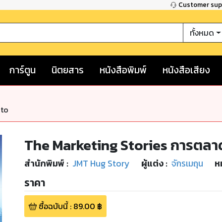
Customer su
ทั้งหมด
การ์ตูน
นิตยสาร
หนังสือพิมพ์
หนังสือเสียง
nto
The Marketing Stories การตลาด
สำนักพิมพ์
:
JMT Hug Story
ผู้แต่ง :
จักรเมถุน
ห
ราคา
ซื้อฉบับนี้
:
89.00
฿