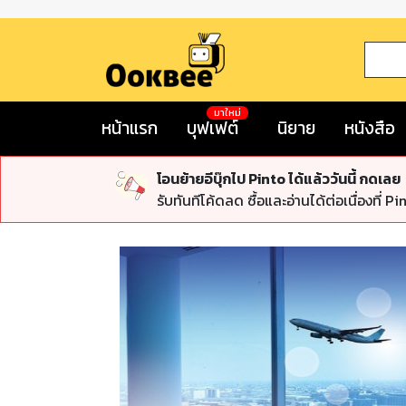
มาใหม่
หน้าแรก
บุฟเฟต์
นิยาย
หนังสือ
โอนย้ายอีบุ๊กไป Pinto ได้แล้ววันนี้ กดเลย
รับทันทีโค้ดลด ซื้อและอ่านได้ต่อเนื่องที่ Pi