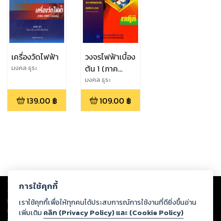
เครื่องวัดไฟฟ้า
วงจรไฟฟ้าเบื้อง
ต้น 1 (ภาค
มงคล ธุระ
ปฏิบัติ)
มงคล ธุระ
139.00
฿
109.00
฿
Copyright ©
2026
Storylog Co., Ltd. - สตอรี่ล็อกขอสงวนสิทธิ์ไม่รับผิดชอบ
การใช้คุกกี้
ต่อผลงานหรือเนื้อหาใดที่อัปโหลดผ่านเว็บไซต์และปรากฏว่าละเมิดสิทธิใน
ทรัพย์สินทางปัญญาของบุคคลอื่นหรือขัดต่อกฎหมายและศีลธรรม ดังนั้น ผู้อ่าน
เราใช้คุกกี้เพื่อให้ทุกคนได้ประสบการณ์การใช้งานที่ดียิ่งขึ้นอ่าน
ทุกท่านโปรดใช้วิจารณญาณในการกลั่นกรองด้วยตนเอง และหากท่านพบว่าส่วน
เพิ่มเติม
คลิก (Privacy Policy) และ (Cookie Policy)
หนึ่งส่วนใดขัดต่อกฎหมายและศีลธรรม กรุณาแจ้งมายังบริษัท เพื่อทีมงานจะได้