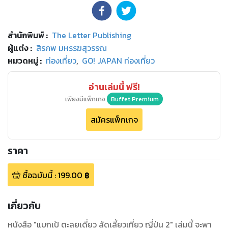
สำนักพิมพ์
:
The Letter Publishing
ผู้แต่ง :
สิรภพ มหรรฆสุวรรณ
หมวดหมู่
:
ท่องเที่ยว
,
GO! JAPAN ท่องเที่ยว
อ่านเล่มนี้ ฟรี!
เพียงมีแพ็กเกจ
Buffet Premium
สมัครแพ็กเกจ
ราคา
ซื้อฉบับนี้
:
199.00
฿
เกี่ยวกับ
หนังสือ "แบกเป้ ตะลุยเดี่ยว ลัดเลี้ยวเที่ยว ญี่ปุ่น 2" เล่มนี้ จะพา