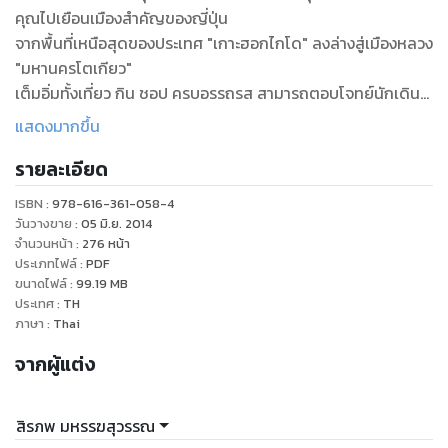
คุณไปเยือนเมืองสำคัญของญี่ปุ่น
จากพื้นที่เหนือสุดของประเทศ "เกาะฮอกไกโด" ลงล่างสู่เมืองหลวง
"มหานครโตเกียว"
เต็มอิ่มทั้งเที่ยว กิน ชอป ครบอรรถรส สามารถตอบโจทย์นักเดิน
ทางทุกด้าน รวบรวมข้อมูล
แสดงมากขึ้น
วิธีการเดินทาง เกร็ดความรู้การท่องเที่ยว ตลอดทั้งสถานที่สำคัญ
รายละเอียด
ในเส้นทางท่องเที่ยวหลักไว้ใช
้ประกอบการเดินทาง รวมถึงมีฟังก์ชั่นพิกัด GPS สำหรับใช้นำทาง
ISBN :
978-616-361-058-4
ร่วมกับแผนที่ในสมาร์ทโฟน
วันวางขาย
:
05 มิ.ย. 2014
อ่านง่าย เที่ยวเองได้แม้เดินทางครั้งแรก "เล่มเดียวเที่ยวได้จริง!"
จำนวนหน้า
:
276
หน้า
ประเภทไฟล์
:
PDF
ขนาดไฟล์
:
99.19
MB
ประเทศ
:
TH
ภาษา
:
Thai
จากผู้แต่ง
สิรภพ มหรรฆสุวรรณ