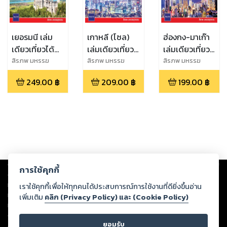
เยอรมนี เล่ม
เกาหลี (โซล)
ฮ่องกง-มาเก๊า
เดียวเที่ยวได้
เล่มเดียวเที่ยว
เล่มเดียวเที่ยว
จริง
ได้จริง
ได้จริง
สิรภพ มหรรฆ
สิรภพ มหรรฆ
สิรภพ มหรรฆ
สุวรรณ
สุวรรณ,Siraphop
สุวรรณ
(Edition 2)
249.00
฿
209.00
฿
199.00
฿
Mahankasuvan
Copyright ©
2026
Storylog Co., Ltd. - สตอรี่ล็อกขอสงวนสิทธิ์ไม่รับผิดชอบ
การใช้คุกกี้
ต่อผลงานหรือเนื้อหาใดที่อัปโหลดผ่านเว็บไซต์และปรากฏว่าละเมิดสิทธิใน
ทรัพย์สินทางปัญญาของบุคคลอื่นหรือขัดต่อกฎหมายและศีลธรรม ดังนั้น ผู้อ่าน
เราใช้คุกกี้เพื่อให้ทุกคนได้ประสบการณ์การใช้งานที่ดียิ่งขึ้นอ่าน
ทุกท่านโปรดใช้วิจารณญาณในการกลั่นกรองด้วยตนเอง และหากท่านพบว่าส่วน
เพิ่มเติม
คลิก (Privacy Policy) และ (Cookie Policy)
หนึ่งส่วนใดขัดต่อกฎหมายและศีลธรรม กรุณาแจ้งมายังบริษัท เพื่อทีมงานจะได้
ดำเนินการในทันที ทั้งนี้ ทางสตอรี่ล็อกขอสงวนลิขสิทธิ์ตามพระราชบัญญัติ
ยอมรับ
ลิขสิทธิ์ พ.ศ. 2537 (ฉบับล่าสุด)