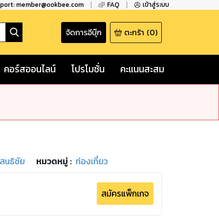
pport: member@ookbee.com
FAQ
เข้าสู่ระบบ
จัดการอีบุ๊ก
ตะกร้า
(
0
)
คอร์สออนไลน์
โปรโมชั่น
คะแนนสะสม
สนธิชัย
หมวดหมู่
:
ท่องเที่ยว
สมัครแพ็กเกจ