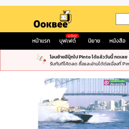
มาใหม่
หน้าแรก
บุฟเฟต์
นิยาย
หนังสือ
โอนย้ายอีบุ๊กไป Pinto ได้แล้ววันนี้ กดเลย
รับทันทีโค้ดลด ซื้อและอ่านได้ต่อเนื่องที่ Pi